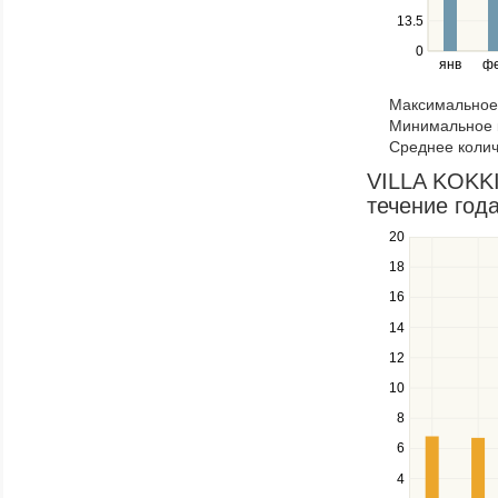
left
13.5
and
right
0
янв
ф
keys
to
Максимальное 
navigate
Минимальное к
through
Среднее колич
items
in
VILLA KOKKI
a
течение год
series.
20
Use
the
18
up
16
and
down
14
keys
12
to
navigate
10
between
8
series.
Use
6
the
4
left