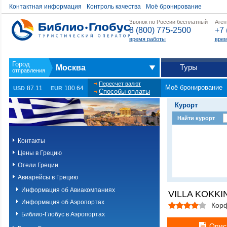
Контактная информация
Контроль качества
Моё бронирование
Звонок по России бесплатный
Аген
8 (800) 775-2500
+7 
время работы
врем
Туры
Москва
Пересчет валют
Моё бронирование
87.11
100.64
USD
EUR
Способы оплаты
Курорт
Найти курорт
Контакты
Цены в Грецию
Отели Греции
Авиарейсы в Грецию
Информация об Авиакомпаниях
VILLA KOKKIN
Информация об Аэропортах
Кор
Библио-Глобус в Аэропортах
Опис