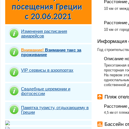
Расстояние 
10 км от межд
Расстояние 
10 км от горо
Изменения расписания
авиарейсов
Информация 
Внимание!
Взимание такс за
Год строительств
проживание
Описание н
Трехэтажная 
VIP сервисы в аэропортах
просторная го
На первом эта
односпальными
собственной 
Свадебные церемонии и
фотосесcии
Пляж отел
Расстояние 
Памятка туристу, отдыхающему в
Греции
4,5 км от пляж
Бассейн о