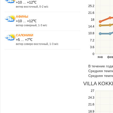
and
+10 ... +12℃
down
25.2
ветер восточный, 0-2 м/с
keys
21.6
to
АФИНЫ
navigate
18
+10 ... +12℃
between
ветер северный, 1-3 м/с
14.4
series.
10.8
Use
САЛОНИКИ
the
+5 ... +7℃
7.2
left
ветер северо-восточный, 1-3 м/с
3.6
and
right
0
янв
фев
keys
to
В течение год
navigate
Средняя темпе
through
Средняя темпе
items
in
VILLA KOKKI
a
Use
27
series.
the
24.3
up
21.6
and
down
18.9