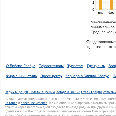
2
and
right
0
янв
фев
keys
to
Максимальное 
navigate
Минимальное к
through
Среднее колич
items
in
*Представленные 
a
содержать некото
series.
О Библио-Глобус
Турагентствам
Туристам
Где купить
Воп
Фирменный стиль
Пресс-центр
Карьера в Библио-Глобус
П
Отдых в Греции, билеты в Грецию, погода в Греции
Отели Греции, отзывы 
Библио-Глобус предлагает отдых в отеле VILLA KOKKINI 4*. Вашему вни
на карте
и
описание курорта
. В окне онлайн бронирования можно выбрать 
отдых, а через несколько дней ожидаете приезда родных или друзей, Вы
одним заказом. Конструктор путешествия также напомнит Вам о трансфере 
Библио-Глобус поможет её оформить. Со списком документов, необходи