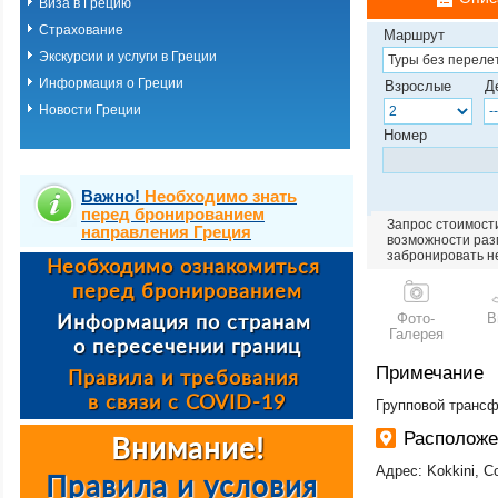
Виза в Грецию
Страхование
Маршрут
Экскурсии и услуги в Греции
Информация о Греции
Взрослые
Д
Новости Греции
Номер
Важно!
Необходимо знать
перед бронированием
Запрос стоимости
направления Греция
возможности разм
забронировать н
Фото-
В
Галерея
Примечание
Групповой трансф
Расположе
Адрес: Kokkini, C