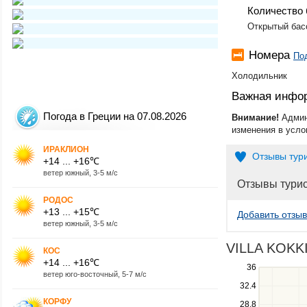
Количество 
Открытый бас
Номера
По
Холодильник
Важная инфо
Погода в Греции на 07.08.2026
Внимание!
Админ
изменения в усло
ИРАКЛИОН
Отзывы тур
+14 ... +16℃
ветер южный, 3-5 м/с
Отзывы тури
РОДОС
+13 ... +15℃
Добавить отзыв
ветер южный, 3-5 м/с
VILLA KOKKI
КОС
+14 ... +16℃
Use
36
ветер юго-восточный, 5-7 м/с
the
32.4
up
КОРФУ
28.8