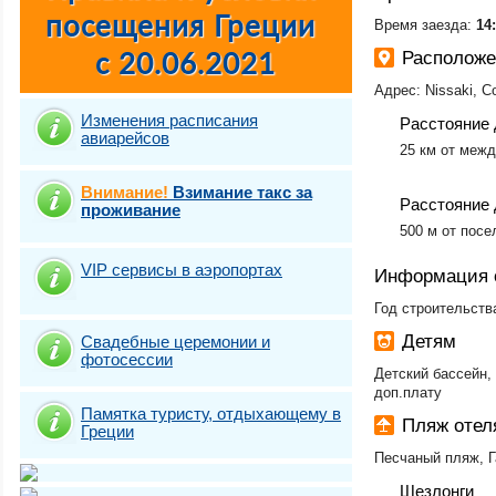
Время заезда:
14:
Располож
Адрес: Nissaki, C
Изменения расписания
Расстояние 
авиарейсов
25 км от межд
Внимание!
Взимание такс за
Расстояние 
проживание
500 м от посе
VIP сервисы в аэропортах
Информация 
Год строительства
Детям
Свадебные церемонии и
фотосесcии
Детский бассейн,
доп.плату
Памятка туристу, отдыхающему в
Пляж оте
Греции
Песчаный пляж, 
Шезлонги