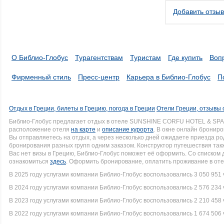
Добавить отзыв
О Библио-Глобус
Турагентствам
Туристам
Где купить
Воп
Фирменный стиль
Пресс-центр
Карьера в Библио-Глобус
П
Отдых в Греции, билеты в Грецию, погода в Греции
Отели Греции, отзывы 
Библио-Глобус предлагает отдых в отеле SUNSHINE CORFU HOTEL & SPA 
расположение отеля
на карте
и
описание курорта
. В окне онлайн брониро
Вы отправляетесь на отдых, а через несколько дней ожидаете приезда р
бронирования разных групп одним заказом. Конструктор путешествия такж
Вас нет визы в Грецию, Библио-Глобус поможет её оформить. Со списко
ознакомиться
здесь
. Оформить бронирование, оплатить проживание в оте
В 2025 году услугами компании Библио-Глобус воспользовались 3 050 951 
В 2024 году услугами компании Библио-Глобус воспользовались 2 576 234 
В 2023 году услугами компании Библио-Глобус воспользовались 2 210 458 
В 2022 году услугами компании Библио-Глобус воспользовались 1 674 506 