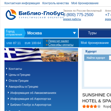
Контактная информация
Контроль качества
Моё бронирование
Звонок по России бесплатный
Аген
8 (800) 775-2500
+7 
время работы
врем
Туры
Москва
Пересчет валют
Моё бронирование
87.11
100.64
USD
EUR
Способы оплаты
Курорт
Найти курорт
Контакты
Цены в Грецию
Отели Греции
Авиарейсы в Грецию
Информация об Авиакомпаниях
SUNSHINE C
Информация об Аэропортах
HOTEL & SPA
Библио-Глобус в Аэропортах
Корф