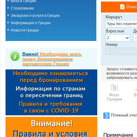
Виза в Грецию
Опис
Страхование
Экскурсии и услуги в Греции
Маршрут
Информация о Греции
Новости Греции
Взрослые
Д
Номер
Важно!
Необходимо знать
перед бронированием
направления Греция
Запрос стоимости
возможности разм
забронировать н
Фото-
В
Галерея
Пляжный оте
Примечание