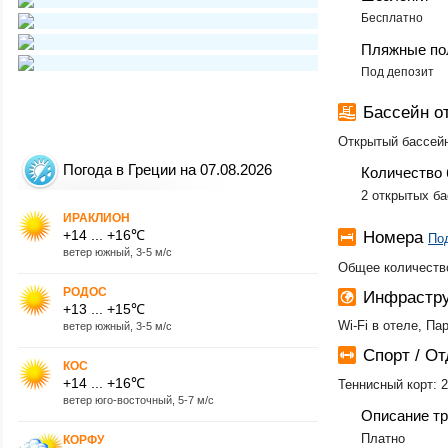
Бесплатно
Пляжные по
Под депозит
Бассейн о
Открытый бассейн
Погода в Греции на 07.08.2026
Количество 
2 открытых б
ИРАКЛИОН
+14 ... +16℃
Номера
По
ветер южный, 3-5 м/с
Общее количество
РОДОС
Инфрастру
+13 ... +15℃
Wi-Fi в отеле, Па
ветер южный, 3-5 м/с
Спорт / О
КОС
+14 ... +16℃
Теннисный корт: 
ветер юго-восточный, 5-7 м/с
Описание тр
Платно
КОРФУ