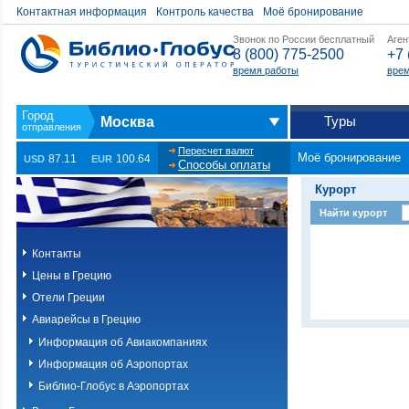
Контактная информация
Контроль качества
Моё бронирование
Звонок по России бесплатный
Аген
8 (800) 775-2500
+7 
время работы
врем
Туры
Москва
Пересчет валют
Моё бронирование
87.11
100.64
USD
EUR
Способы оплаты
Курорт
Найти курорт
Контакты
Цены в Грецию
Отели Греции
Авиарейсы в Грецию
Информация об Авиакомпаниях
Информация об Аэропортах
Библио-Глобус в Аэропортах