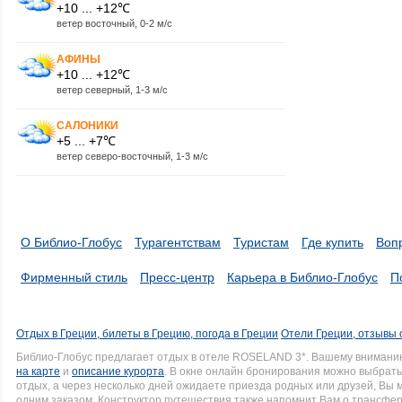
+10 ... +12℃
ветер восточный, 0-2 м/с
АФИНЫ
+10 ... +12℃
ветер северный, 1-3 м/с
САЛОНИКИ
+5 ... +7℃
ветер северо-восточный, 1-3 м/с
О Библио-Глобус
Турагентствам
Туристам
Где купить
Воп
Фирменный стиль
Пресс-центр
Карьера в Библио-Глобус
П
Отдых в Греции, билеты в Грецию, погода в Греции
Отели Греции, отзывы 
Библио-Глобус предлагает отдых в отеле ROSELAND 3*. Вашему внимани
на карте
и
описание курорта
. В окне онлайн бронирования можно выбрать 
отдых, а через несколько дней ожидаете приезда родных или друзей, Вы
одним заказом. Конструктор путешествия также напомнит Вам о трансфере 