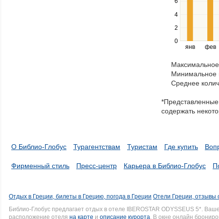
Use
6
the
4
left
2
and
right
0
янв
фев
keys
to
Максимальное 
navigate
Минимальное к
through
Среднее колич
items
in
*Представленные 
a
содержать некото
series.
О Библио-Глобус
Турагентствам
Туристам
Где купить
Воп
Фирменный стиль
Пресс-центр
Карьера в Библио-Глобус
П
Отдых в Греции, билеты в Грецию, погода в Греции
Отели Греции, отзывы 
Библио-Глобус предлагает отдых в отеле IBEROSTAR ODYSSEUS 5*. Ваш
расположение отеля
на карте
и
описание курорта
. В окне онлайн брониро