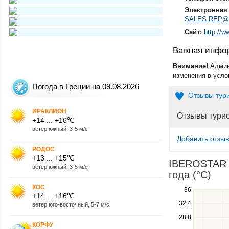
Электронная 
SALES.REP@
Сайт:
http://w
Важная инфо
Внимание!
Админ
изменения в усло
Погода в Греции на 09.08.2026
Отзывы тур
ИРАКЛИОН
Отзывы тури
+14 ... +16℃
ветер южный, 3-5 м/с
Добавить отзыв
РОДОС
+13 ... +15℃
IBEROSTAR O
ветер южный, 3-5 м/с
года (°C)
КОС
Use
36
+14 ... +16℃
the
32.4
ветер юго-восточный, 5-7 м/с
up
28.8
and
КОРФУ
down