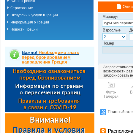
Виза в Грецию
Опис
Страхование
Экскурсии и услуги в Греции
Маршрут
Информация о Греции
Новости Греции
Взрослые
Д
Номер
Важно!
Необходимо знать
перед бронированием
направления Греция
Запрос стоимости
возможности разм
забронировать н
Фото-
В
Галерея
Пляжный оте
Располож