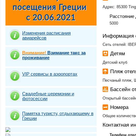
Адрес: 85300 Ting
Расстояние 
5000
Изменения расписания
Информация 
авиарейсов
Сеть отелей: IBE
Внимание!
Взимание такс за
Детям
проживание
Детский клуб
Пляж оте
VIP сервисы в аэропортах
Песчаный пляж, 
Бассейн 
Свадебные церемонии и
фотосесcии
Открытый бассейн
Номера
Памятка туристу, отдыхающему в
Общее количество
Греции
Контактная 
Телефон оте