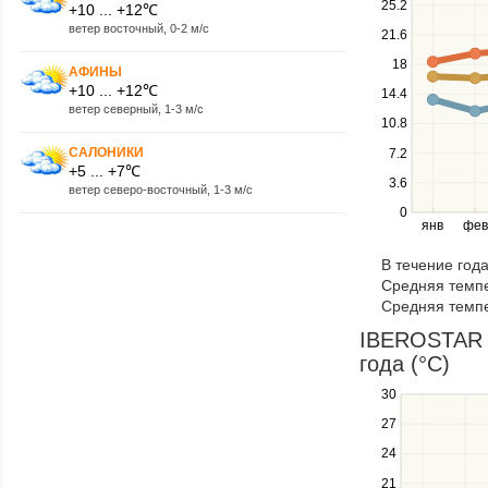
25.2
+10 ... +12℃
keys
ветер восточный, 0-2 м/с
21.6
to
navigate
18
АФИНЫ
between
+10 ... +12℃
14.4
series.
ветер северный, 1-3 м/с
10.8
Use
the
САЛОНИКИ
7.2
left
+5 ... +7℃
3.6
and
ветер северо-восточный, 1-3 м/с
right
0
янв
фев
keys
to
В течение год
navigate
Средняя темпе
through
Средняя темпе
items
in
IBEROSTAR O
a
года (°C)
series.
30
Use
the
27
up
24
and
down
21