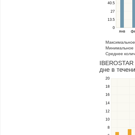
Use
40.5
the
27
left
13.5
and
right
0
янв
ф
keys
to
Максимальное 
navigate
Минимальное к
through
Среднее колич
items
in
IBEROSTAR O
a
дне в течени
series.
20
Use
the
18
up
16
and
down
14
keys
12
to
navigate
10
between
8
series.