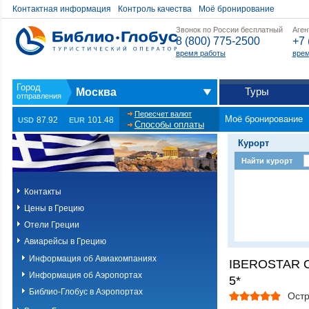
Контактная информация
Контроль качества
Моё бронирование
Звонок по России бесплатный
Аген
8 (800) 775-2500
+7 
время работы
врем
Туры
Москва
Пересчет валют
Моё бронирование
87.92
101.48
USD
EUR
Способы оплаты
Курорт
Найти курорт
Контакты
Цены в Грецию
Отели Греции
Авиарейсы в Грецию
Информация об Авиакомпаниях
IBEROSTAR 
Информация об Аэропортах
5*
Библио-Глобус в Аэропортах
Остр