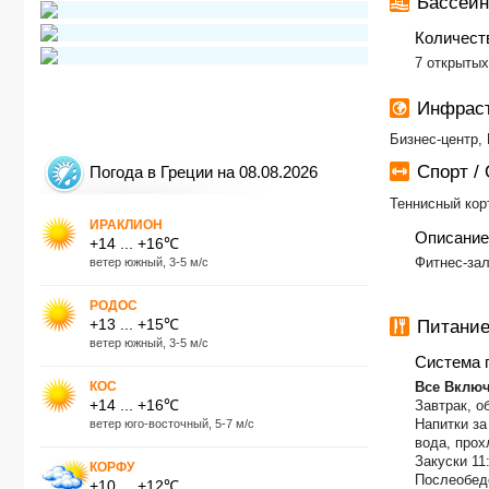
Бассейн
Количест
7 открытых
Инфраст
Бизнес-центр,
Спорт /
Погода в Греции на 08.08.2026
Теннисный корт
ИРАКЛИОН
Описание
+14 ... +16℃
Фитнес-зал
ветер южный, 3-5 м/с
РОДОС
+13 ... +15℃
Питание
ветер южный, 3-5 м/с
Система 
КОС
Все Включе
+14 ... +16℃
Завтрак, о
Напитки за
ветер юго-восточный, 5-7 м/с
вода, прох
Закуски 11:
КОРФУ
Послеобеде
+10 ... +12℃