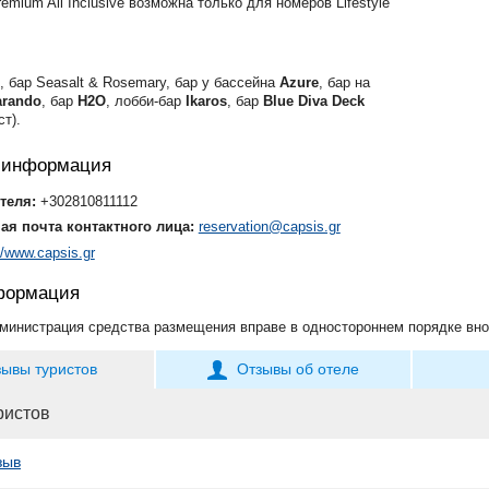
emium All Inclusive возможна только для номеров Lifestyle
, бар Seasalt & Rosemary, бар у бассейна
Azure
, бар на
rando
, бар
H2O
, лобби-бар
Ikaros
, бар
Blue Diva Deck
ст).
я информация
теля:
+302810811112
ая почта контактного лица:
reservation@capsis.gr
//www.capsis.gr
формация
министрация средства размещения вправе в одностороннем порядке вно
зывы туристов
Отзывы об отеле
ристов
зыв