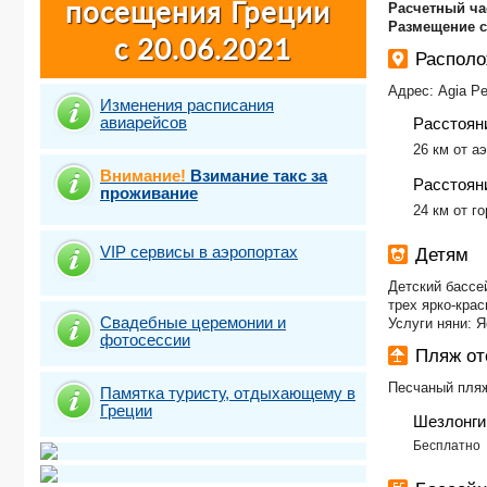
Расчетный ча
Размещение 
Располо
Адрес: Agia Pel
Изменения расписания
авиарейсов
Расстоян
26 км от а
Внимание!
Взимание такс за
Расстояни
проживание
24 км от г
VIP сервисы в аэропортах
Детям
Детский бассей
трех ярко-кра
Свадебные церемонии и
Услуги няни: Я
фотосесcии
Пляж от
Песчаный пляж
Памятка туристу, отдыхающему в
Греции
Шезлонги
Бесплатно