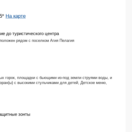
 5*
На карте
ие до туристического центра
положен рядом с поселком Агия Пелагия
дных горок, площадки с бьющими из-под земли струями воды, и
торан(ы) с высокими стульчиками для детей, Детское меню,
ащитные зонты