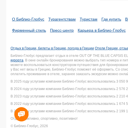
О Библио-Глобус
Турагентствам
Туристам
Где купить
В
Фирменный стиль
Пресс-центр
Карьера в Библио-Глобус
Отдых в Греции, билеты в Грецию, погода в Греции
Отели Греции, отзы
Библио-Глобус предлагает отдых в отеле OUT OF THE BLUE CAPSIS E
курорта
. В окне онлайн бронирования можно выбрать тип номера и пит
можете воспользоваться конструктором путешествия для бронирования
у Вас нет визы в Грецию, Библио-Глобус поможет её оформить. Со с
оплатить проживание в отеле, заранее заказать экскурсии можно онла
В 2025 году услугами компании Библио-Глобус воспользовались 3 050 9
В 2024 году услугами компании Библио-Глобус воспользовались 2 576 2
В 2023 году услугами компании Библио-Глобус воспользовались 2 210 4
В 2022 году услугами компании Библио-Глобус воспользовались 1 674 5
В 2021 году услугами компании Библио-Глобус воспользовались 2 199 1
Отдыхай активно, спортивно, позитивно!
© Библио-Глобус, 2026