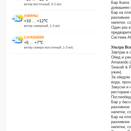
Бар Ikaros
ветер восточный, 0-2 м/с
домашнее в
Бар на пля
АФИНЫ
разливное 
+10 ... +12℃
напитки, со
ветер северный, 1-3 м/с
Один раз в
предварит
Система Al
САЛОНИКИ
+5 ... +7℃
Ультра Все
ветер северо-восточный, 1-3 м/с
Завтрак в 
Обед и ужи
Amarando (
Seasalt & 
ужин).
За обедом 
вода, прох
Закуски и 
ресторане 
Послеобеде
Бар у басс
разливное 
напитки, со
Бар на пля
разливное 
напитки, со