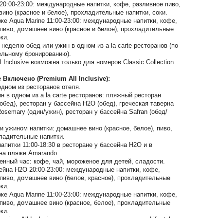
 20:00-23:00: международные напитки, кофе, разливное пиво,
ино (красное и белое), прохладительные напитки, соки.
же Aqua Marine 11:00-23:00: международные напитки, кофе,
пиво, домашнее вино (красное и белое), прохладительные
ки.
 неделю обед или ужин в одном из a la carte ресторанов (по
ельному бронированию).
l Inclusive возможна только для номеров Classic Collection.
 Включено (Premium All Inclusive):
одном из ресторанов отеля.
н в одном из a la carte ресторанов: пляжный ресторан
обед), ресторан у бассейна H2O (обед), греческая таверна
Rosemary (один/ужин), ресторан у бассейна Safran (обед/
и ужином напитки: домашнее вино (красное, белое), пиво,
ладительные напитки.
напитки 11:00-18:30 в ресторане у бассейна H2O и в
на пляже Amarando.
нный час: кофе, чай, мороженое для детей, сладости.
ейна H2O 20:00-23:00: международные напитки, кофе,
пиво, домашнее вино (белое, красное), прохладительные
ки.
же Aqua Marine 11:00-23:00: международные напитки, кофе,
пиво, домашнее вино (красное, белое), прохладительные
ки.