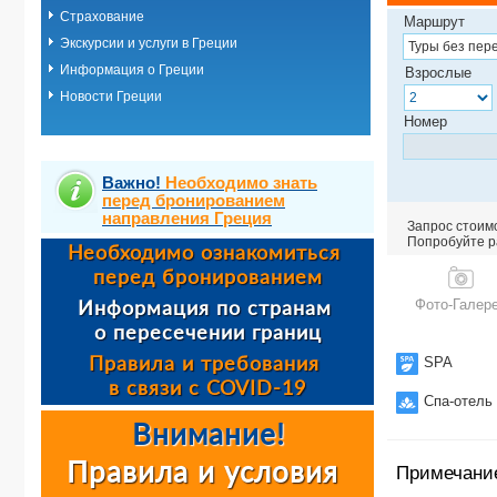
Страхование
Маршрут
Экскурсии и услуги в Греции
Информация о Греции
Взрослые
Новости Греции
Номер
Важно!
Необходимо знать
перед бронированием
направления Греция
Запрос стоимо
Попробуйте ра
Фото-Галер
SPA
Спа-отель
Примечани