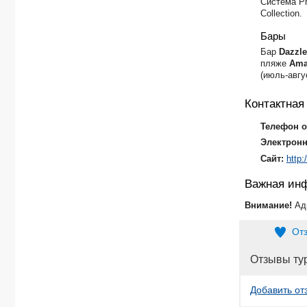
Система Pr
Collection.
Бары
Бар
Dazzle
пляже
Ama
(июль-авгу
Контактна
Телефон о
Электронн
Сайт:
http:
Важная ин
Внимание!
Ад
От
Отзывы ту
Добавить от