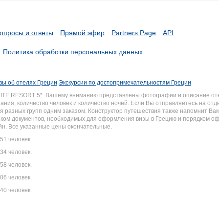
опросы и ответы
Прямой эфир
Partners Page
API
Политика обработки персональных данных
вы об отелях Греции
Экскурсии по достопримечательностям Греции
LITE RESORT 5*. Вашему вниманию представлены фотографии и описание от
ания, количество человек и количество ночей. Если Вы отправляетесь на отд
 разных групп одним заказом. Конструктор путешествия также напомнит Вам 
писком документов, необходимых для оформления визы в Грецию и порядком 
йн. Все указанные цены окончательные.
51 человек.
34 человек.
58 человек.
06 человек.
40 человек.