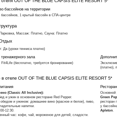
 отеля OUT OF THE BLUE CAPSIS ELITE RESORT 5*
во бассейнов на территории
 бассейнов, 1 крытый бассейн в СПА-центре
руктура
 Парковка, Массаж: Платно, Сауна: Платно
 Отдых
: Да (уроки тенниса платно)
 тренажерного зала
Дополни
 Fit4Life (бесплатно, требуется бронирование)
Эксклюзив
(платно), 
 в отеле OUT OF THE BLUE CAPSIS ELITE RESORT 5*
питания
Рестора
но (Classic All Inclusive):
Основной
бед и ужин в основном ресторане Red Pepper.
Green Pe
 обедом и ужином: домашнее вино (красное и белое), пиво,
ресторан 
ладительные напитки.
у бассей
00-12:30.
Apleton
.
нный час: кофе, чай, мороженое для детей, сладости.