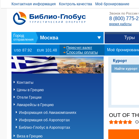
Контактная информация
Контроль качества
Моё бронирование
Звонок по России
8 (800) 775-
время работы
Туры
Москва
Пересчет валют
Моё бронирован
87.92
101.48
USD
EUR
Способы оплаты
Курорт
Найти курорт
Контакты
Цены в Грецию
Отели Греции
Авиарейсы в Грецию
Информация об Авиакомпаниях
OUT OF TH
Информация об Аэропортах
О
Библио-Глобус в Аэропортах
Виза в Грецию