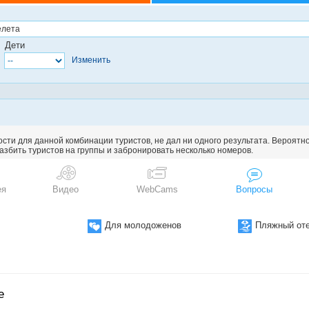
Дети
Изменить
сти для данной комбинации туристов, не дал ни одного результата. Вероятн
збить туристов на группы и забронировать несколько номеров.
ея
Видео
WebCams
Вопросы
Для молодоженов
Пляжный от
е