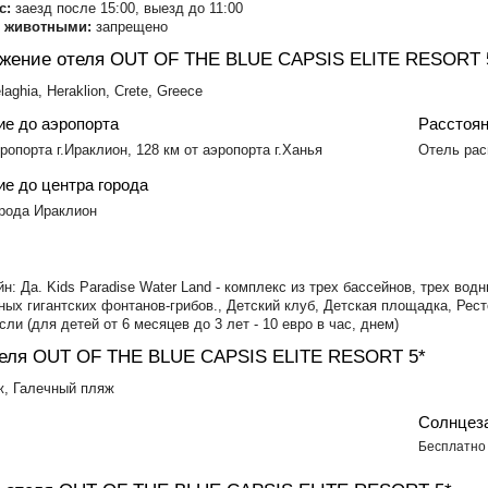
с:
заезд после 15:00, выезд до 11:00
с животными:
запрещено
жение отеля OUT OF THE BLUE CAPSIS ELITE RESORT
aghia, Heraklion, Crete, Greece
ие до аэропорта
Расстоян
эропорта г.Ираклион, 128 км от аэропорта г.Ханья
Отель рас
е до центра города
орода Ираклион
н: Да. Kids Paradise Water Land - комплекс из трех бассейнов, трех во
сных гигантских фонтанов-грибов., Детский клуб, Детская площадка, Рес
сли (для детей от 6 месяцев до 3 лет - 10 евро в час, днем)
еля OUT OF THE BLUE CAPSIS ELITE RESORT 5*
, Галечный пляж
Солнцез
Бесплатно