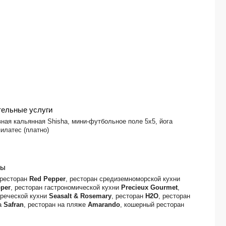
тельные услуги
ная кальянная Shisha, мини-футбольное поле 5х5, йога
пилатес (платно)
ны
 ресторан
Red Pepper
, ресторан средиземноморской кухни
pper
, ресторан гастрономической кухни
Precieux Gourmet
,
греческой кухни
Seasalt & Rosemary
, ресторан
H2O
, ресторан
на
Safran
, ресторан на пляже
Amarando
, кошерный ресторан