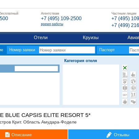
 бесплатный
Агентствам
Частным лицам
2500
+7 (495) 109-2500
+7 (495) 10
время работы
+7 (499) 21
Отели
Круизы
Авиа
ие
Номер заявки
Паспорт
Категория отеля
E BLUE CAPSIS ELITE RESORT 5*
стров Крит. Область Амудара-Фоделе
Описание
Отзывы