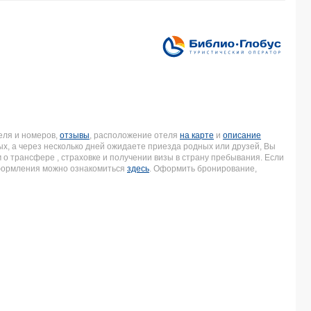
еля и номеров,
отзывы
, расположение отеля
на карте
и
описание
ых, а через несколько дней ожидаете приезда родных или друзей, Вы
о трансфере , страховке и получении визы в страну пребывания. Если
оформления можно ознакомиться
здесь
. Оформить бронирование,