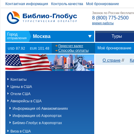
Контактная информация
Контроль качества
Моё бронирование
Звонок по России бесплат
8 (800) 775-2500
время работы
Туры
Москва
Пересчет валют
Моё бронирование
87.92
101.48
USD
EUR
Способы оплаты
О стране
//
К
Контакты
Цены в США
Отели США
Авиарейсы в США
Информация об Авиакомпаниях
Информация об Аэропортах
Библио-Глобус в Аэропортах
Виза в США