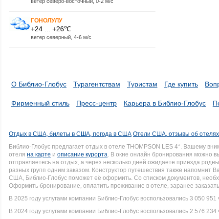
ветер северо-восточный, 0-2 м/с
ГОНОЛУЛУ
+24 ... +26℃
ветер северный, 4-6 м/с
О Библио-Глобус
Турагентствам
Туристам
Где купить
Воп
Фирменный стиль
Пресс-центр
Карьера в Библио-Глобус
П
Отдых в США, билеты в США, погода в США
Отели США, отзывы об отеля
Библио-Глобус предлагает отдых в отеле THOMPSON LES 4*. Вашему вни
отеля
на карте
и
описание курорта
. В окне онлайн бронирования можно вы
отправляетесь на отдых, а через несколько дней ожидаете приезда родн
разных групп одним заказом. Конструктор путешествия также напомнит Вам
США, Библио-Глобус поможет её оформить. Со списком документов, нео
Оформить бронирование, оплатить проживание в отеле, заранее заказать
В 2025 году услугами компании Библио-Глобус воспользовались 3 050 951 
В 2024 году услугами компании Библио-Глобус воспользовались 2 576 234 