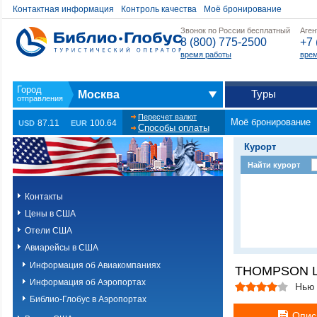
Контактная информация
Контроль качества
Моё бронирование
Звонок по России бесплатный
Аген
8 (800) 775-2500
+7 
время работы
врем
Туры
Москва
Пересчет валют
Моё бронирование
87.11
100.64
USD
EUR
Способы оплаты
Курорт
Найти курорт
Контакты
Цены в США
Отели США
Авиарейсы в США
Информация об Авиакомпаниях
THOMPSON L
Информация об Аэропортах
Нью
Библио-Глобус в Аэропортах
Опис