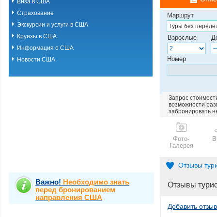
Виза в США
Страхование
Маршрут
Экскурсии и услуги в США
Круизы в США
Взрослые
Д
Информация о США
Номер
Новости США
Запрос стоимости
возможности разм
забронировать н
Фото-
В
Галерея
Отзывы тур
Важно!
Необходимо знать
Отзывы тури
перед бронированием
направления США
Добавить отзыв