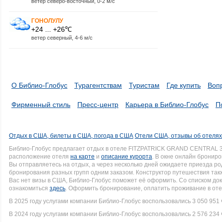
ветер северо-восточный, 0-2 м/с
ГОНОЛУЛУ
+24 ... +26℃
ветер северный, 4-6 м/с
О Библио-Глобус
Турагентствам
Туристам
Где купить
Воп
Фирменный стиль
Пресс-центр
Карьера в Библио-Глобус
П
Отдых в США, билеты в США, погода в США
Отели США, отзывы об отеля
Библио-Глобус предлагает отдых в отеле FITZPATRICK GRAND CENTRAL 3
расположение отеля
на карте
и
описание курорта
. В окне онлайн брониро
Вы отправляетесь на отдых, а через несколько дней ожидаете приезда р
бронирования разных групп одним заказом. Конструктор путешествия такж
Вас нет визы в США, Библио-Глобус поможет её оформить. Со списком 
ознакомиться
здесь
. Оформить бронирование, оплатить проживание в оте
В 2025 году услугами компании Библио-Глобус воспользовались 3 050 951 
В 2024 году услугами компании Библио-Глобус воспользовались 2 576 234 