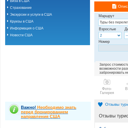
Виза в США
Опис
Страхование
Экскурсии и услуги в США
Маршрут
Круизы в США
Информация о США
Взрослые
Д
Новости США
Номер
Запрос стоимости
возможности разм
забронировать н
Фото-
В
Галерея
Отзывы тур
Важно!
Необходимо знать
перед бронированием
Отзывы тури
направления США