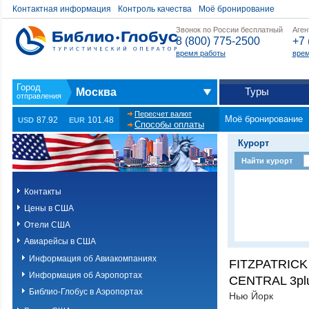
Контактная информация
Контроль качества
Моё бронирование
Звонок по России бесплатный
Аген
8 (800) 775-2500
+7 
время работы
врем
Туры
Москва
Пересчет валют
Моё бронирование
87.92
101.48
USD
EUR
Способы оплаты
Курорт
Найти курорт
Контакты
Цены в США
Отели США
Авиарейсы в США
Информация об Авиакомпаниях
FITZPATRIC
Информация об Аэропортах
CENTRAL 3pl
Библио-Глобус в Аэропортах
Нью Йорк