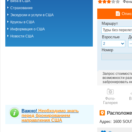
Виза в США
Фен
Страхование
Опис
Экскурсии и услуги в США
Круизы в США
Маршрут
Информация о США
Новости США
Взрослые
Д
Номер
Запрос стоимости
возможности разм
забронировать н
Фото-
В
Галерея
Важно!
Необходимо знать
Располож
перед бронированием
направления США
Адрес: 1600 SO