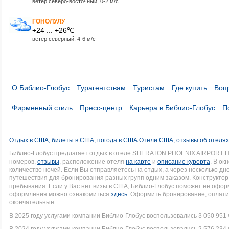
ветер северо-восточный, 0-2 м/с
ГОНОЛУЛУ
+24 ... +26℃
ветер северный, 4-6 м/с
О Библио-Глобус
Турагентствам
Туристам
Где купить
Воп
Фирменный стиль
Пресс-центр
Карьера в Библио-Глобус
П
Отдых в США, билеты в США, погода в США
Отели США, отзывы об отеля
Библио-Глобус предлагает отдых в отеле SHERATON PHOENIX AIRPORT H
номеров,
отзывы
, расположение отеля
на карте
и
описание курорта
. В ок
количество ночей. Если Вы отправляетесь на отдых, а через несколько д
путешествия для бронирования разных групп одним заказом. Конструктор 
пребывания. Если у Вас нет визы в США, Библио-Глобус поможет её офо
оформления можно ознакомиться
здесь
. Оформить бронирование, оплати
окончательные.
В 2025 году услугами компании Библио-Глобус воспользовались 3 050 951 