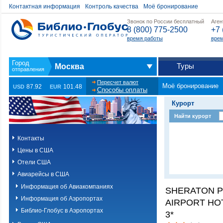
Контактная информация
Контроль качества
Моё бронирование
Звонок по России бесплатный
Аген
8 (800) 775-2500
+7 
время работы
врем
Туры
Москва
Пересчет валют
Моё бронирование
87.92
101.48
USD
EUR
Способы оплаты
Курорт
Найти курорт
Контакты
Цены в США
Отели США
Авиарейсы в США
Информация об Авиакомпаниях
SHERATON P
Информация об Аэропортах
AIRPORT HO
Библио-Глобус в Аэропортах
3*