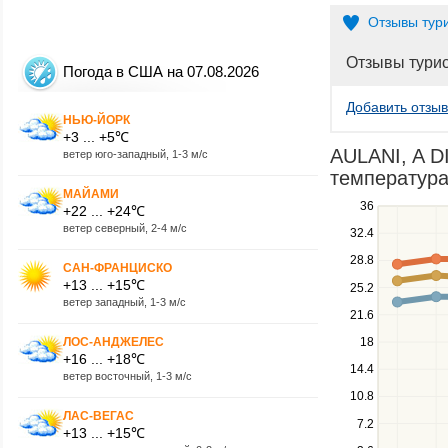
Отзывы тур
Отзывы тури
Погода в США на 07.08.2026
Добавить отзыв
НЬЮ-ЙОРК
+3 ... +5℃
AULANI, A D
ветер юго-западный, 1-3 м/с
температура
МАЙАМИ
Use
36
+22 ... +24℃
the
ветер северный, 2-4 м/с
32.4
up
28.8
and
САН-ФРАНЦИСКО
down
+13 ... +15℃
25.2
keys
ветер западный, 1-3 м/с
21.6
to
navigate
ЛОС-АНДЖЕЛЕС
18
+16 ... +18℃
between
14.4
ветер восточный, 1-3 м/с
series.
10.8
Use
the
ЛАС-ВЕГАС
7.2
+13 ... +15℃
left