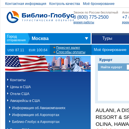
Контактная информация
Контроль качества
Моё бронирование
Звонок по России бесплатный
Аген
8 (800) 775-2500
+7 
время работы
врем
Туры
Москва
Пересчет валют
Моё бронирование
87.11
100.64
USD
EUR
Способы оплаты
Курорт
Найти курорт
Контакты
Цены в США
Отели США
Авиарейсы в США
Информация об Авиакомпаниях
AULANI, A D
Информация об Аэропортах
RESORT & SP
Библио-Глобус в Аэропортах
OLINA, HAWAI