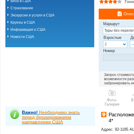
Виза в США
Гоно
Страхование
Опис
Экскурсии и услуги в США
Круизы в США
Маршрут
Информация о США
Новости США
Взрослые
Д
Номер
Запрос стоимости
возможности разм
забронировать н
Фото-
В
Галерея
Важно!
Необходимо знать
Расположе
перед бронированием
4*
направления США
Адрес: 92-1185 A