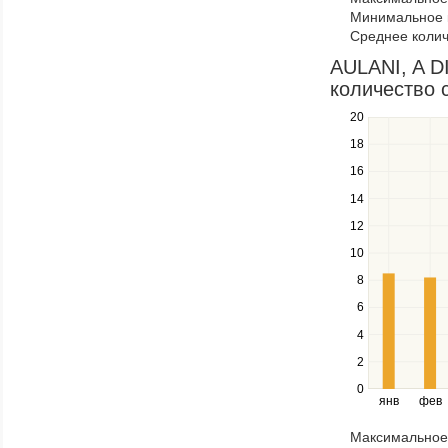
navigate
Минимальное к
through
Среднее колич
items
in
AULANI, A D
a
количество 
series.
20
Use
the
18
up
16
and
down
14
keys
12
to
navigate
10
between
8
series.
Use
6
the
4
left
2
and
right
0
янв
фев
keys
to
Максимальное 
navigate