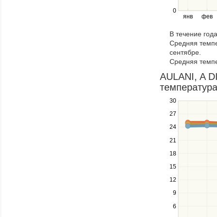
right
0
янв
фев
keys
to
В течение год
navigate
Средняя темпе
through
сентябре.
items
Средняя темпе
in
a
AULANI, A D
series.
температура
30
Use
the
27
up
24
and
down
21
keys
18
to
navigate
15
between
12
series.
Use
9
the
6
left