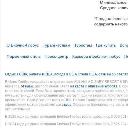
Минимальное к
through
Среднее колич
items
in
*Представленные 
a
содержать некото
series.
О Библио-Глобус
Турагентствам
Туристам
Где купить
Воп
Фирменный стиль
Пресс-центр
Карьера в Библио-Глобус
П
Отдых в США, билеты в США, погода в США
Отели США, отзывы об отеля
Библио-Глобус предлагает отдых в отеле AULANI, A DISNEY RESORT & SP
номеров,
отзывы
, расположение отеля
на карте
и
описание курорта
. В ок
количество ночей. Если Вы отправляетесь на отдых, а через несколько д
путешествия для бронирования разных групп одним заказом. Конструктор 
пребывания. Если у Вас нет визы в США, Библио-Глобус поможет её офо
оформления можно ознакомиться
здесь
. Оформить бронирование, оплати
окончательные.
В 2025 году услугами компании Библио-Глобус воспользовались 3 050 951 
В 2024 году услугами компании Библио-Глобус воспользовались 2 576 234 