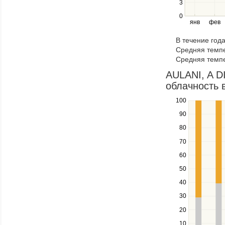
3
and
right
0
янв
фев
keys
to
В течение год
navigate
Средняя темпе
through
Средняя темпе
items
in
AULANI, A D
a
облачность в
series.
100
Use
the
90
up
80
and
down
70
keys
60
to
navigate
50
between
40
series.
Use
30
the
20
left
10
and