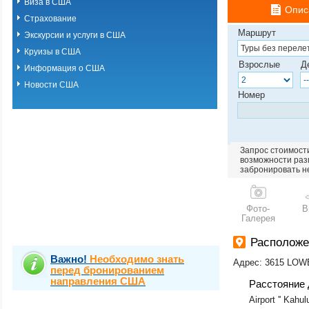
Виза в США
Опис
Страхование
Маршрут
Экскурсии и услуги в США
Круизы в США
Взрослые
Д
Информация о США
Новости США
Номер
Запрос стоимости
возможности разм
забронировать н
Фото-
В
Галерея
Расположе
Важно!
Необходимо знать
Адрес: 3615 LO
перед бронированием
направления США
Расстояние 
Airport '' Kahul