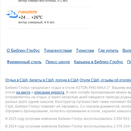
ветер северо-восточный, 0-2 м/с
ГОНОЛУЛУ
+24 ... +26℃
ветер северный, 4-6 м/с
О Библио-Глобус
Турагентствам
Туристам
Где купить
Воп
Фирменный стиль
Пресс-центр
Карьера в Библио-Глобус
П
Отдых в США, билеты в США, погода в США
Отели США, отзывы об отеля
Библио-Глобус предлагает отдых в отеле ASTON PAKI MAUI 2*. Вашему в
отеля
на карте
и
описание курорта
. В окне онлайн бронирования можно вы
отправляетесь на отдых, а через несколько дней ожидаете приезда родн
разных групп одним заказом. Конструктор путешествия также напомнит Вам
США, Библио-Глобус поможет её оформить. Со списком документов, нео
Оформить бронирование, оплатить проживание в отеле, заранее заказать
В 2025 году услугами компании Библио-Глобус воспользовались 3 050 951 
В 2024 году услугами компании Библио-Глобус воспользовались 2 576 234 