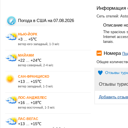
Информация 
Сеть отелей: Asto
Погода в США на 07.08.2026
Описание н
The spacious s
НЬЮ-ЙОРК
Internet access
+3 ... +5℃
lanais.
ветер юго-западный, 1-3 м/с
Номера
По
МАЙАМИ
+22 ... +24℃
Общее количество
ветер северный, 2-4 м/с
Отзывы тур
САН-ФРАНЦИСКО
+13 ... +15℃
Отзывы тури
ветер западный, 1-3 м/с
Добавить отзыв
ЛОС-АНДЖЕЛЕС
+16 ... +18℃
ветер восточный, 1-3 м/с
ЛАС-ВЕГАС
+13 ... +15℃