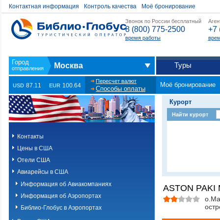
Контактная информация
Контроль качества
Моё бронирование
Звонок по России бесплатный
Аген
8 (800) 775-2500
+7 
время работы
врем
Туры
Москва
Пересчет валют
Моё бронирование
87.11
100.64
USD
EUR
Способы оплаты
Курорт
Найти курорт
Контакты
Цены в США
Отели США
Авиарейсы в США
Информация об Авиакомпаниях
ASTON PAKI 
Информация об Аэропортах
о.Ма
остр
Библио-Глобус в Аэропортах