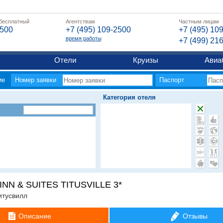
 бесплатный
Агентствам
Частным лицам
2500
+7 (495) 109-2500
+7 (495) 10
время работы
+7 (499) 21
Отели
Круизы
Авиа
ие
Номер заявки
Паспорт
Категория отеля
INN & SUITES TITUSVILLE 3*
итусвилл
Описание
Отзывы