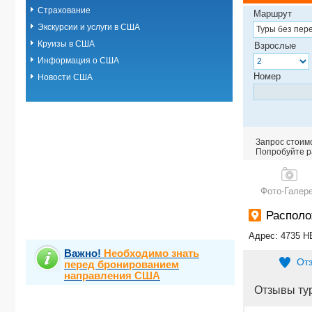
Страхование
Маршрут
Экскурсии и услуги в США
Круизы в США
Взрослые
Информация о США
Номер
Новости США
Запрос стоимо
Попробуйте ра
Фото-Галер
Располо
Адрес: 4735 
Важно!
Необходимо знать
От
перед бронированием
направления США
Отзывы ту