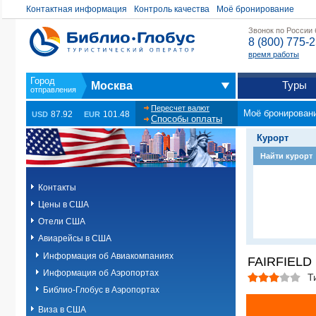
Контактная информация
Контроль качества
Моё бронирование
Звонок по России
8 (800) 775-
время работы
Туры
Москва
Пересчет валют
Моё бронирован
87.92
101.48
USD
EUR
Способы оплаты
Курорт
Найти курорт
Контакты
Цены в США
Отели США
Авиарейсы в США
Информация об Авиакомпаниях
FAIRFIELD 
Информация об Аэропортах
Т
Библио-Глобус в Аэропортах
Виза в США