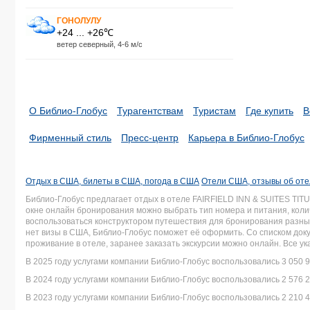
ГОНОЛУЛУ
+24 ... +26℃
ветер северный, 4-6 м/с
О Библио-Глобус
Турагентствам
Туристам
Где купить
В
Фирменный стиль
Пресс-центр
Карьера в Библио-Глобус
Отдых в США, билеты в США, погода в США
Отели США, отзывы об от
Библио-Глобус предлагает отдых в отеле FAIRFIELD INN & SUITES TI
окне онлайн бронирования можно выбрать тип номера и питания, колич
воспользоваться конструктором путешествия для бронирования разных 
нет визы в США, Библио-Глобус поможет её оформить. Со списком д
проживание в отеле, заранее заказать экскурсии можно онлайн. Все у
В 2025 году услугами компании Библио-Глобус воспользовались 3 050 9
В 2024 году услугами компании Библио-Глобус воспользовались 2 576 2
В 2023 году услугами компании Библио-Глобус воспользовались 2 210 4