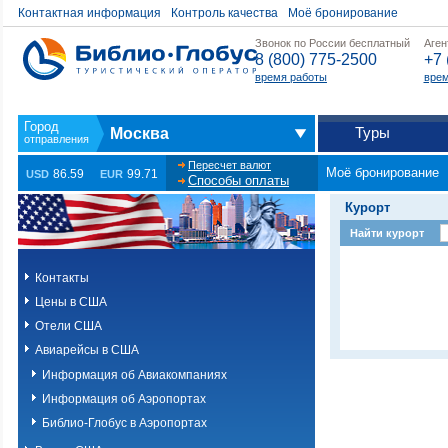
Контактная информация
Контроль качества
Моё бронирование
Звонок по России бесплатный
Аген
8 (800) 775-2500
+7 
время работы
врем
Туры
Москва
Пересчет валют
Моё бронирование
86.59
99.71
USD
EUR
Способы оплаты
Курорт
Найти курорт
Контакты
Цены в США
Отели США
Авиарейсы в США
Информация об Авиакомпаниях
Информация об Аэропортах
Библио-Глобус в Аэропортах