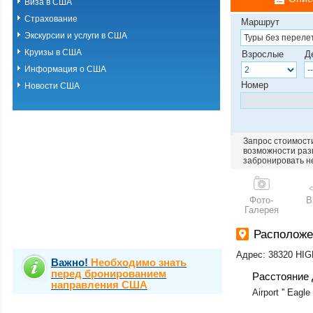
Виза в США
Страхование
Маршрут
Экскурсии и услуги в США
Круизы в США
Взрослые
Д
Информация о США
Номер
Новости США
Запрос стоимости
возможности разм
забронировать н
Фото-
В
Галерея
Располож
Адрес: 38320 H
Важно!
Необходимо знать
перед бронированием
Расстояние 
направления США
Airport '' Eagl