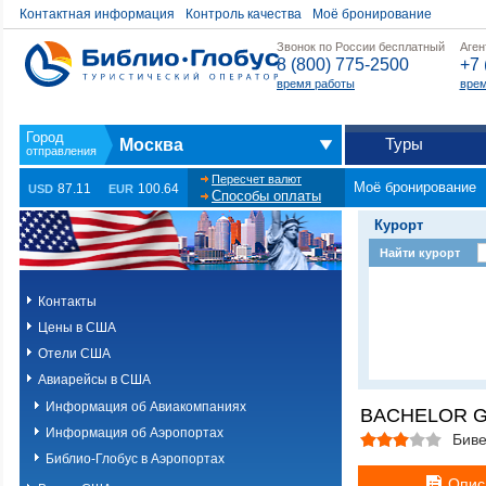
Контактная информация
Контроль качества
Моё бронирование
Звонок по России бесплатный
Аген
8 (800) 775-2500
+7 
время работы
врем
Туры
Москва
Пересчет валют
Моё бронирование
87.11
100.64
USD
EUR
Способы оплаты
Курорт
Найти курорт
Контакты
Цены в США
Отели США
Авиарейсы в США
Информация об Авиакомпаниях
BACHELOR G
Информация об Аэропортах
Биве
Библио-Глобус в Аэропортах
Опис