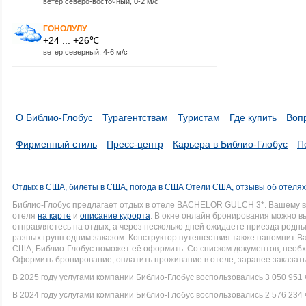
ветер северо-восточный, 0-2 м/с
ГОНОЛУЛУ
+24 ... +26℃
ветер северный, 4-6 м/с
О Библио-Глобус
Турагентствам
Туристам
Где купить
Воп
Фирменный стиль
Пресс-центр
Карьера в Библио-Глобус
П
Отдых в США, билеты в США, погода в США
Отели США, отзывы об отеля
Библио-Глобус предлагает отдых в отеле BACHELOR GULCH 3*. Вашему 
отеля
на карте
и
описание курорта
. В окне онлайн бронирования можно вы
отправляетесь на отдых, а через несколько дней ожидаете приезда родн
разных групп одним заказом. Конструктор путешествия также напомнит Вам
США, Библио-Глобус поможет её оформить. Со списком документов, нео
Оформить бронирование, оплатить проживание в отеле, заранее заказать
В 2025 году услугами компании Библио-Глобус воспользовались 3 050 951 
В 2024 году услугами компании Библио-Глобус воспользовались 2 576 234 