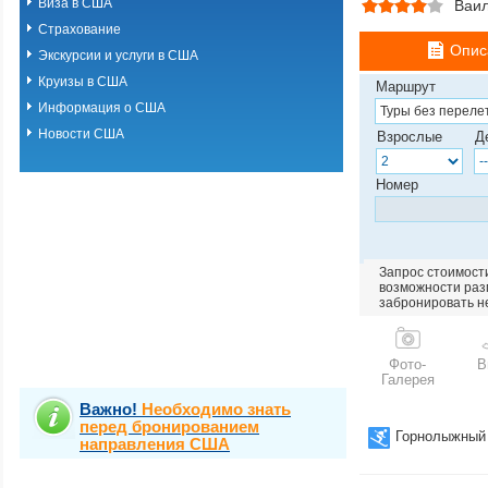
Виза в США
Ваи
Страхование
Опис
Экскурсии и услуги в США
Круизы в США
Маршрут
Информация о США
Новости США
Взрослые
Д
Номер
Запрос стоимости
возможности разм
забронировать н
Фото-
В
Галерея
Важно!
Необходимо знать
перед бронированием
Горнолыжный
направления США