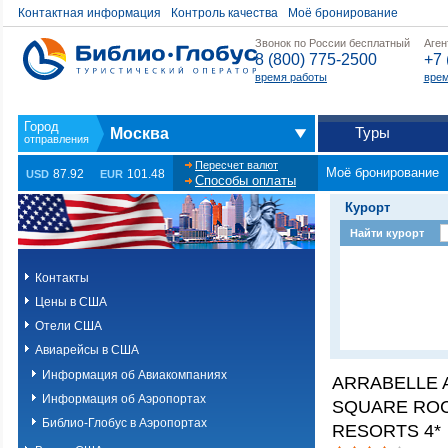
Контактная информация
Контроль качества
Моё бронирование
Звонок по России бесплатный
Аген
8 (800) 775-2500
+7 
время работы
врем
Туры
Москва
Пересчет валют
Моё бронирование
87.92
101.48
USD
EUR
Способы оплаты
Курорт
Найти курорт
Контакты
Цены в США
Отели США
Авиарейсы в США
Информация об Авиакомпаниях
ARRABELLE A
Информация об Аэропортах
SQUARE RO
Библио-Глобус в Аэропортах
RESORTS 4*