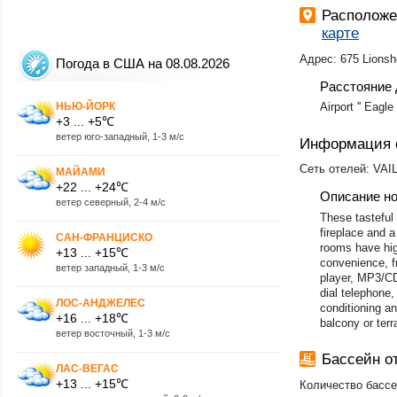
Располож
карте
Адрес: 675 Lionsh
Погода в США на 08.08.2026
Расстояние 
НЬЮ-ЙОРК
Airport '' Eagl
+3 ... +5℃
ветер юго-западный, 1-3 м/с
Информация 
Сеть отелей: VAI
МАЙАМИ
+22 ... +24℃
Описание н
ветер северный, 2-4 м/с
These tasteful 
fireplace and 
САН-ФРАНЦИСКО
rooms have hig
+13 ... +15℃
convenience, f
ветер западный, 1-3 м/с
player, MP3/CD
dial telephone,
ЛОС-АНДЖЕЛЕС
conditioning a
+16 ... +18℃
balcony or terr
ветер восточный, 1-3 м/с
Бассейн 
ЛАС-ВЕГАС
+13 ... +15℃
Количество бассе