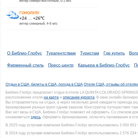
ветер северо-восточный, 0-2 м/с
ГОНОЛУЛУ
+24 ... +26℃
ветер северный, 4-6 м/с
О Библио-Глобус
Турагентствам
Туристам
Где купить
Воп
Фирменный стиль
Пресс-центр
Карьера в Библио-Глобус
П
Отдых в США, билеты в США, погода в США
Отели США, отзывы об отеля
Библио-Глобус предлагает отдых в отеле LA QUINTA COLORADO SPRINGS 
расположение отеля
на карте
и
описание курорта
. В окне онлайн брониро
Вы отправляетесь на отдых, а через несколько дней ожидаете приезда р
бронирования разных групп одним заказом. Конструктор путешествия такж
Вас нет визы в США, Библио-Глобус поможет её оформить. Со списком 
ознакомиться
здесь
. Оформить бронирование, оплатить проживание в оте
В 2025 году услугами компании Библио-Глобус воспользовались 3 050 951 
В 2024 году услугами компании Библио-Глобус воспользовались 2 576 234 