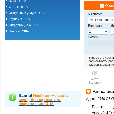
Виза в США
Опис
Страхование
Экскурсии и услуги в США
Маршрут
Круизы в США
Информация о США
Взрослые
Д
Новости США
Номер
Запрос стоимости
возможности разм
забронировать н
Фото-
В
Галерея
Расположе
Важно!
Необходимо знать
Адрес: 2750 GE
перед бронированием
направления США
Расстояние 
Airport ''null''(