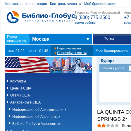
Контактная информация
Контроль качества
Моё бронирование
Звонок по России бесплатный
Аген
8 (800) 775-2500
+7 
время работы
врем
Туры
Москва
Пересчет валют
Моё бронирование
87.92
101.48
USD
EUR
Способы оплаты
Курорт
Найти курорт
Контакты
Цены в США
Отели США
Авиарейсы в США
Информация об Авиакомпаниях
LA QUINTA 
Информация об Аэропортах
SPRINGS 2*
Библио-Глобус в Аэропортах
Коло