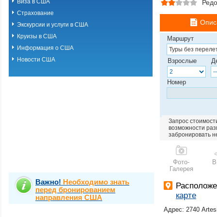
Виза в США
Редо
Страхование
Опис
Экскурсии и услуги в США
Круизы в США
Маршрут
Информация о США
Новости США
Взрослые
Д
Номер
Запрос стоимости
возможности разм
забронировать н
Фото-
В
Галерея
Важно!
Необходимо знать
Располож
перед бронированием
карте
направления США
Адрес: 2740 Artes