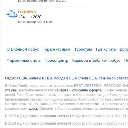
ветер северо-восточный, 0-2 м/с
ГОНОЛУЛУ
+24 ... +26℃
ветер северный, 4-6 м/с
О Библио-Глобус
Турагентствам
Туристам
Где купить
Воп
Фирменный стиль
Пресс-центр
Карьера в Библио-Глобус
П
Отдых в США, билеты в США, погода в США
Отели США, отзывы об отеля
Библио-Глобус предлагает отдых в отеле BEST WESTERN - REDONDO GALL
отзывы
, расположение отеля
на карте
и
описание курорта
. В окне онлай
ночей. Если Вы отправляетесь на отдых, а через несколько дней ожидает
бронирования разных групп одним заказом. Конструктор путешествия такж
Вас нет визы в США, Библио-Глобус поможет её оформить. Со списком 
ознакомиться
здесь
. Оформить бронирование, оплатить проживание в оте
В 2025 году услугами компании Библио-Глобус воспользовались 3 050 951 
В 2024 году услугами компании Библио-Глобус воспользовались 2 576 234 