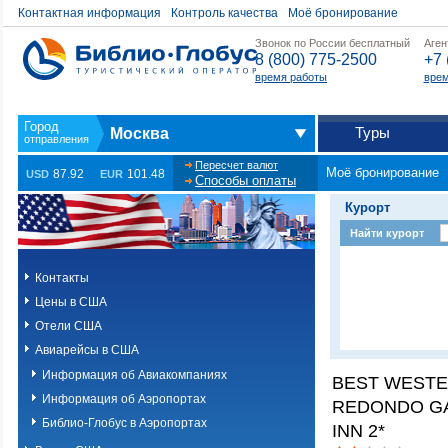
Контактная информация
Контроль качества
Моё бронирование
Звонок по России бесплатный
Аген
8 (800) 775-2500
+7 
время работы
врем
Туры
Москва
Пересчет валют
Моё бронирование
87.92
101.48
USD
EUR
Способы оплаты
Курорт
Найти курорт
Контакты
Цены в США
Отели США
Авиарейсы в США
Информация об Авиакомпаниях
BEST WESTE
Информация об Аэропортах
REDONDO GA
Библио-Глобус в Аэропортах
INN 2*