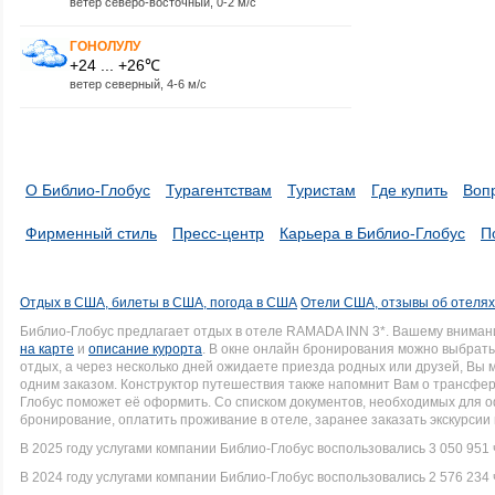
ветер северо-восточный, 0-2 м/с
ГОНОЛУЛУ
+24 ... +26℃
ветер северный, 4-6 м/с
О Библио-Глобус
Турагентствам
Туристам
Где купить
Воп
Фирменный стиль
Пресс-центр
Карьера в Библио-Глобус
П
Отдых в США, билеты в США, погода в США
Отели США, отзывы об отеля
Библио-Глобус предлагает отдых в отеле RAMADA INN 3*. Вашему внима
на карте
и
описание курорта
. В окне онлайн бронирования можно выбрать 
отдых, а через несколько дней ожидаете приезда родных или друзей, Вы
одним заказом. Конструктор путешествия также напомнит Вам о трансфере
Глобус поможет её оформить. Со списком документов, необходимых для
бронирование, оплатить проживание в отеле, заранее заказать экскурсии
В 2025 году услугами компании Библио-Глобус воспользовались 3 050 951 
В 2024 году услугами компании Библио-Глобус воспользовались 2 576 234 