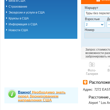
Виза в США
Страхование
Маршрут
Экскурсии и услуги в США
Круизы в США
Взрослые
Д
Информация о США
Номер
Новости США
Запрос стоимости
возможности разм
забронировать н
Фото-
В
Галерея
Расположе
Адрес: 7272 EA
Важно!
Необходимо знать
перед бронированием
Расстояние 
направления США
Airport '' Los A