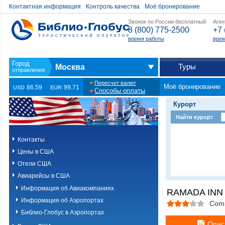
Контактная информация
Контроль качества
Моё бронирование
Звонок по России бесплатный
Аген
8 (800) 775-2500
+7 
время работы
врем
Туры
Москва
Пересчет валют
Моё бронирование
86.59
99.71
USD
EUR
Способы оплаты
Курорт
Найти курорт
Контакты
Цены в США
Отели США
Авиарейсы в США
Информация об Авиакомпаниях
RAMADA INN 
Информация об Аэропортах
Com
Библио-Глобус в Аэропортах
Опис