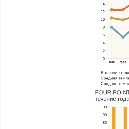
down
14
keys
12
to
navigate
10
between
8
series.
Use
6
the
4
left
2
and
right
0
янв
фев
keys
to
В течение год
navigate
Средняя темпе
through
Средняя темпе
items
in
FOUR POINT
a
течение года
series.
100
Use
the
90
up
80
and