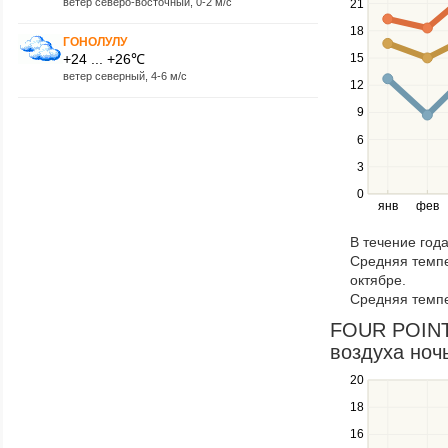
ветер северо-восточный, 0-2 м/с
21
keys
18
to
ГОНОЛУЛУ
navigate
+24 ... +26℃
15
between
ветер северный, 4-6 м/с
12
series.
Use
9
the
6
left
3
and
right
0
янв
фев
keys
to
В течение год
navigate
Средняя темпе
through
октябре.
items
Средняя темпе
in
a
FOUR POINT
series.
воздуха ночь
20
Use
the
18
up
16
and