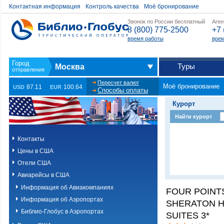
Контактная информация
Контроль качества
Моё бронирование
Звонок по России бесплатный
Аген
8 (800) 775-2500
+7 
время работы
врем
Туры
Москва
Пересчет валют
Моё бронирование
87.11
100.64
USD
EUR
Способы оплаты
Курорт
Найти курорт
Контакты
Цены в США
Отели США
Авиарейсы в США
Информация об Авиакомпаниях
FOUR POINT
Информация об Аэропортах
SHERATON H
Библио-Глобус в Аэропортах
SUITES 3*