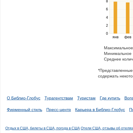
8
series.
Use
6
the
4
left
2
and
right
0
янв
фев
keys
to
Максимальное 
navigate
Минимальное к
through
Среднее колич
items
in
*Представленные 
a
содержать некото
series.
О Библио-Глобус
Турагентствам
Туристам
Где купить
Воп
Фирменный стиль
Пресс-центр
Карьера в Библио-Глобус
П
Отдых в США, билеты в США, погода в США
Отели США, отзывы об отеля