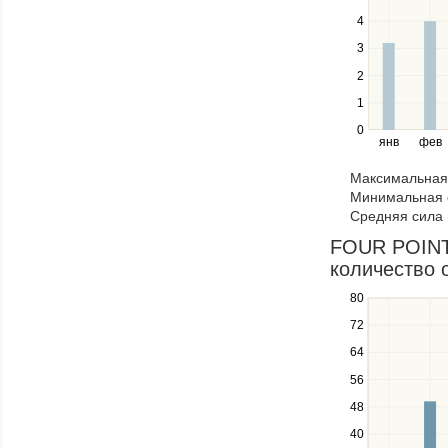
between
4
series.
Use
3
the
2
left
1
and
right
0
янв
фев
keys
to
Максимальная 
navigate
Минимальная 
through
Средняя сила 
items
in
FOUR POINT
a
количество 
series.
80
Use
the
72
up
64
and
down
56
keys
48
to
navigate
40