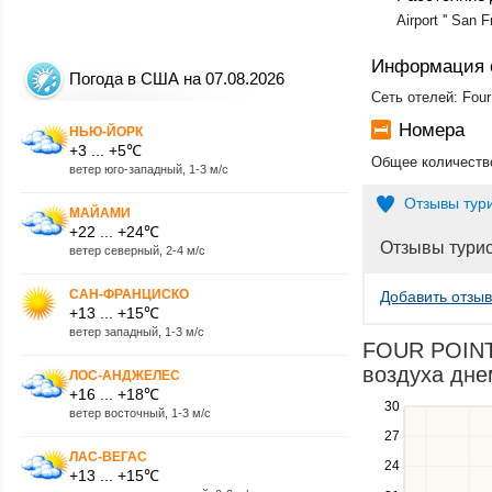
Airport '' San 
Информация 
Погода в США на 07.08.2026
Сеть отелей: Four
Номера
НЬЮ-ЙОРК
+3 ... +5℃
Общее количество
ветер юго-западный, 1-3 м/с
Отзывы тур
МАЙАМИ
+22 ... +24℃
Отзывы тури
ветер северный, 2-4 м/с
САН-ФРАНЦИСКО
Добавить отзыв
+13 ... +15℃
ветер западный, 1-3 м/с
FOUR POINT
воздуха днем
ЛОС-АНДЖЕЛЕС
+16 ... +18℃
30
Use
ветер восточный, 1-3 м/с
the
27
up
ЛАС-ВЕГАС
24
and
+13 ... +15℃
down