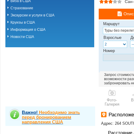
Виза в США
Сан
Страхование
Опис
Экскурсии и услуги в США
Круизы в США
Маршрут
Информация о США
Новости США
Взрослые
Д
Номер
Запрос стоимости
возможности разм
забронировать н
Фото-
В
Галерея
Важно!
Необходимо знать
Расположе
перед бронированием
направления США
Адрес: 264 SOU
Расстояние 