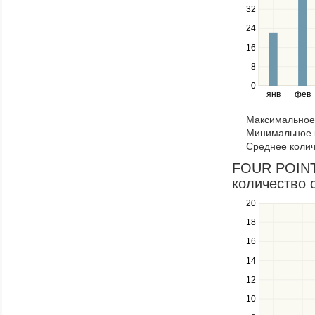
between
32
series.
24
Use
the
16
left
8
and
right
0
янв
фев
keys
to
Максимальное 
navigate
Минимальное к
through
Среднее колич
items
in
FOUR POINT
a
количество 
series.
20
Use
the
18
up
16
and
down
14
keys
12
to
navigate
10
between