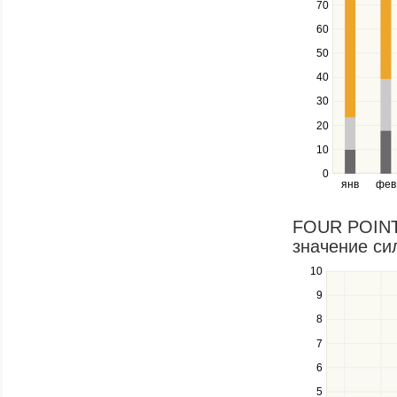
down
70
keys
60
to
navigate
50
between
40
series.
Use
30
the
20
left
10
and
right
0
янв
фев
keys
to
navigate
FOUR POINT
through
значение сил
items
in
10
Use
a
the
9
series.
up
8
and
down
7
keys
6
to
navigate
5