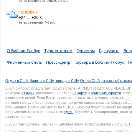
ветер северо-восточный, 0-2 м/с
ГОНОЛУЛУ
+24 ... +26℃
ветер северный, 4-6 м/с
О Библио-Глобус
Турагентствам
Туристам
Где купить
Воп
Фирменный стиль
Пресс-центр
Карьера в Библио-Глобус
П
Отдых в США, билеты в США, погода в США
Отели США, отзывы об отеля
Библио-Глобус предлагает отдых в отеле FAIRMONT HERITAGE PLACE GH
номеров,
отзывы
, расположение отеля
на карте
и
описание курорта
. В ок
количество ночей. Если Вы отправляетесь на отдых, а через несколько д
путешествия для бронирования разных групп одним заказом. Конструктор 
пребывания. Если у Вас нет визы в США, Библио-Глобус поможет её офо
оформления можно ознакомиться
здесь
. Оформить бронирование, оплати
окончательные.
В 2025 году услугами компании Библио-Глобус воспользовались 3 050 951 