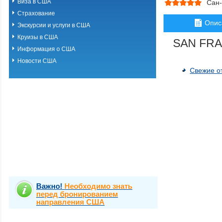
Виза в США
Сан
Страхование
Опис
Экскурсии и услуги в США
Круизы в США
SAN FRA
Информация о США
Новости США
Свежие о
Важно!
Необходимо знать
перед бронированием
направления США