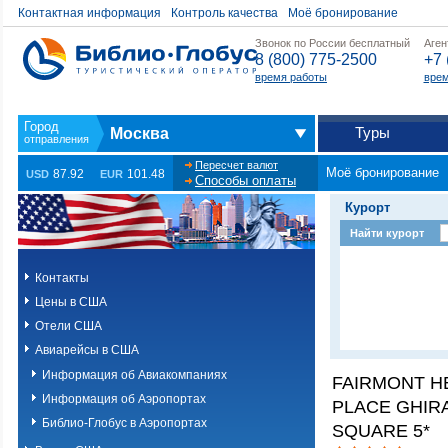
Контактная информация
Контроль качества
Моё бронирование
Звонок по России бесплатный
Аген
8 (800) 775-2500
+7 
время работы
врем
Туры
Москва
Пересчет валют
Моё бронирование
87.92
101.48
USD
EUR
Способы оплаты
Курорт
Найти курорт
Контакты
Цены в США
Отели США
Авиарейсы в США
Информация об Авиакомпаниях
FAIRMONT H
Информация об Аэропортах
PLACE GHIR
Библио-Глобус в Аэропортах
SQUARE 5*