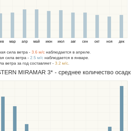
ев
мар
апр
май
июн
июл
авг
сен
окт
ноя
дек
ая сила ветра -
3.6 м/c
наблюдается в апреле.
я сила ветра -
2.5 м/c
наблюдается в январе.
а ветра за год составляет -
3.2 м/c
.
ERN MIRAMAR 3* - среднее количество осадко