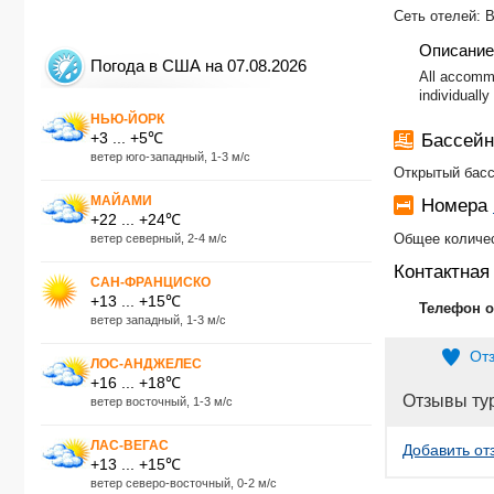
Сеть отелей:
Описание
Погода в США на 07.08.2026
All accommo
individually
НЬЮ-ЙОРК
+3 ... +5℃
Бассей
ветер юго-западный, 1-3 м/с
Открытый бас
МАЙАМИ
Номера
+22 ... +24℃
Общее количес
ветер северный, 2-4 м/с
Контактна
САН-ФРАНЦИСКО
+13 ... +15℃
Телефон о
ветер западный, 1-3 м/с
От
ЛОС-АНДЖЕЛЕС
+16 ... +18℃
Отзывы ту
ветер восточный, 1-3 м/с
ЛАС-ВЕГАС
Добавить от
+13 ... +15℃
ветер северо-восточный, 0-2 м/с