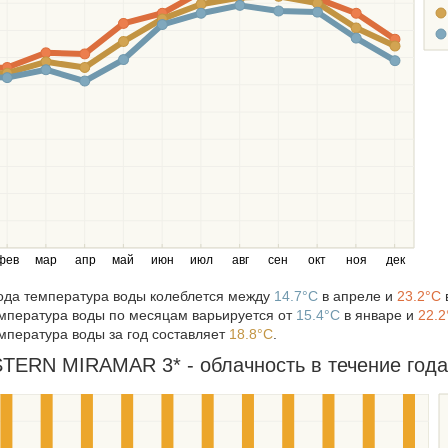
фев
мар
апр
май
июн
июл
авг
сен
окт
ноя
дек
года температура воды колеблется между
14.7°C
в апреле и
23.2°C
мпература воды по месяцам варьируется от
15.4°C
в январе и
22.2
мпература воды за год составляет
18.8°C
.
ERN MIRAMAR 3* - облачность в течение года 