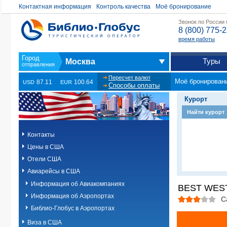
Контактная информация
Контроль качества
Моё бронирование
Звонок по России
8 (800) 775-
время работы
Туры
Москва
Пересчет валют
Моё бронирован
87.11
100.64
USD
EUR
Способы оплаты
Курорт
Найти курорт
Контакты
Цены в США
Отели США
Авиарейсы в США
Информация об Авиакомпаниях
BEST WES
Информация об Аэропортах
С
Библио-Глобус в Аэропортах
Виза в США