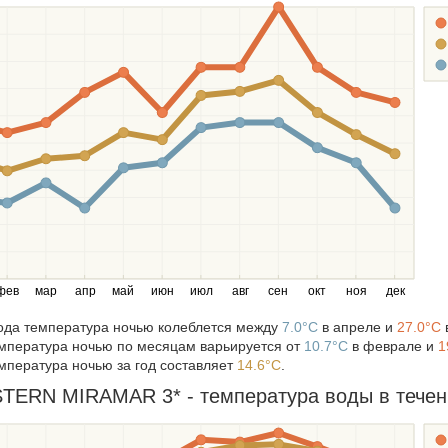
фев
мар
апр
май
июн
июл
авг
сен
окт
ноя
дек
года температура ночью колеблется между
7.0°C
в апреле и
27.0°C
мпература ночью по месяцам варьируется от
10.7°C
в феврале и
1
мпература ночью за год составляет
14.6°C
.
ERN MIRAMAR 3* - температура воды в течени