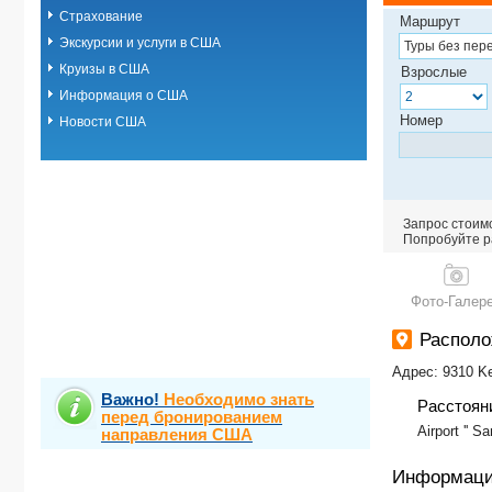
Страхование
Маршрут
Экскурсии и услуги в США
Круизы в США
Взрослые
Информация о США
Номер
Новости США
Запрос стоимо
Попробуйте ра
Фото-Галер
Распол
Адрес: 9310 Ke
Важно!
Необходимо знать
Расстоян
перед бронированием
Airport '' S
направления США
Информаци