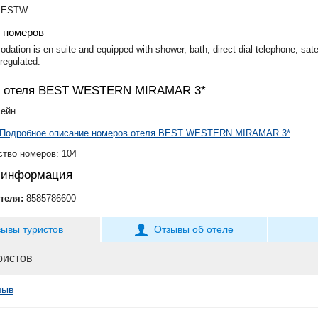
 BESTW
 номеров
dation is en suite and equipped with shower, bath, direct dial telephone, satel
 regulated.
н отеля BEST WESTERN MIRAMAR 3*
сейн
Подробное описание номеров отеля BEST WESTERN MIRAMAR 3*
тво номеров: 104
я информация
теля:
8585786600
зывы туристов
Отзывы об отеле
ристов
зыв