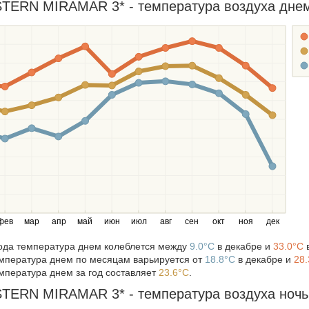
ERN MIRAMAR 3* - температура воздуха днем 
фев
мар
апр
май
июн
июл
авг
сен
окт
ноя
дек
года температура днем колеблется между
9.0°C
в декабре и
33.0°C
в
мпература днем по месяцам варьируется от
18.8°C
в декабре и
28.
мпература днем за год составляет
23.6°C
.
ERN MIRAMAR 3* - температура воздуха ночью 