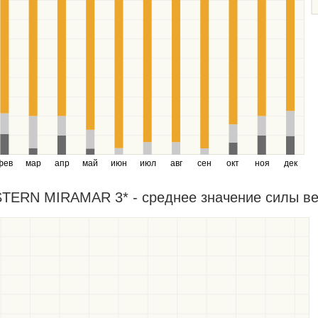
фев
мар
апр
май
июн
июл
авг
сен
окт
ноя
дек
ERN MIRAMAR 3* - среднее значение силы ветр