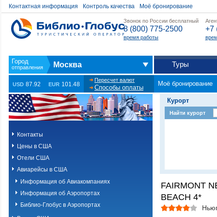
Контактная информация
Контроль качества
Моё бронирование
Звонок по России бесплатный
Аген
8 (800) 775-2500
+7 
время работы
врем
Туры
Москва
Пересчет валют
Моё бронирование
87.92
101.48
USD
EUR
Способы оплаты
Курорт
Найти курорт
Контакты
Цены в США
Отели США
Авиарейсы в США
Информация об Авиакомпаниях
FAIRMONT 
Информация об Аэропортах
BEACH 4*
Библио-Глобус в Аэропортах
Нью