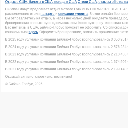
Отдых в США, билеты в США, погода в США
Отели США, отзывы об отеля
Библио-Глобус предлагает отдых в отеле FAIRMONT NEWPORT BEACH 4*.
расположение отеля
на карте
и
описание курорта
. В окне онлайн брониро
Вы отправляетесь на отдых, а через несколько дней ожидаете приезда р
бронирования разных групп одним заказом. Конструктор путешествия такж
Вас нет визы в США, Библио-Глобус поможет её оформить. Со списком 
ознакомиться
здесь
. Оформить бронирование, оплатить проживание в оте
В 2025 году услугами компании Библио-Глобус воспользовались 3 050 951 
В 2024 году услугами компании Библио-Глобус воспользовались 2 576 234 
В 2023 году услугами компании Библио-Глобус воспользовались 2 210 458 
В 2022 году услугами компании Библио-Глобус воспользовались 1 674 506 
В 2021 году услугами компании Библио-Глобус воспользовались 2 199 140 
Отдыхай активно, спортивно, позитивно!
© Библио-Глобус, 2026