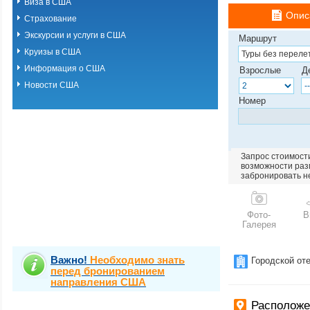
Виза в США
Опис
Страхование
Экскурсии и услуги в США
Маршрут
Круизы в США
Информация о США
Взрослые
Д
Новости США
Номер
Запрос стоимости
возможности разм
забронировать н
Фото-
В
Галерея
Важно!
Необходимо знать
Городской от
перед бронированием
направления США
Располож