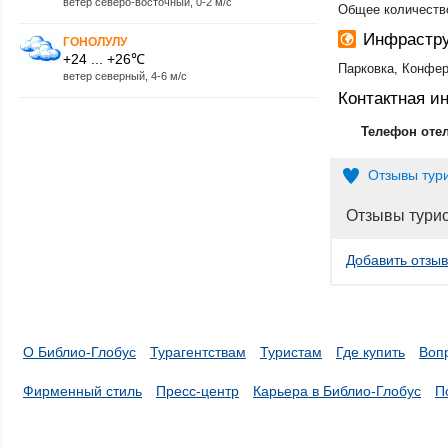
ветер северо-восточный, 0-2 м/с
Общее количество
Инфрастру
ГОНОЛУЛУ
+24 ... +26℃
Парковка, Конфер
ветер северный, 4-6 м/с
Контактная 
Телефон оте
Отзывы тур
Отзывы тури
Добавить отзыв
О Библио-Глобус
Турагентствам
Туристам
Где купить
Воп
Фирменный стиль
Пресс-центр
Карьера в Библио-Глобус
П