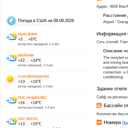
Адрес: 4500 MacAr
Расстояние 
Погода в США на 08.08.2026
Airport '' Oran
Информация 
НЬЮ-ЙОРК
+3 ... +5℃
Сеть отелей: Fair
ветер юго-западный, 1-3 м/с
Описание н
МАЙАМИ
The restyled ro
+22 ... +24℃
and ironing boa
ветер северный, 2-4 м/с
carpeted rooms 
connection, a C
САН-ФРАНЦИСКО
conditioning.
+13 ... +15℃
ветер западный, 1-3 м/с
Здание отеля
Сейф на ресепшн:
ЛОС-АНДЖЕЛЕС
+16 ... +18℃
Бассейн 
ветер восточный, 1-3 м/с
Количество бассе
ЛАС-ВЕГАС
Номера
По
+13 ... +15℃