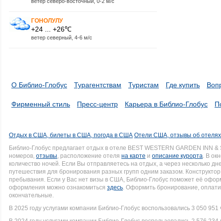
ветер северо-восточный, 0-2 м/с
ГОНОЛУЛУ
+24 ... +26℃
ветер северный, 4-6 м/с
О Библио-Глобус
Турагентствам
Туристам
Где купить
Воп
Фирменный стиль
Пресс-центр
Карьера в Библио-Глобус
П
Отдых в США, билеты в США, погода в США
Отели США, отзывы об отеля
Библио-Глобус предлагает отдых в отеле BEST WESTERN GARDEN INN & 
номеров,
отзывы
, расположение отеля
на карте
и
описание курорта
. В ок
количество ночей. Если Вы отправляетесь на отдых, а через несколько д
путешествия для бронирования разных групп одним заказом. Конструктор 
пребывания. Если у Вас нет визы в США, Библио-Глобус поможет её офо
оформления можно ознакомиться
здесь
. Оформить бронирование, оплати
окончательные.
В 2025 году услугами компании Библио-Глобус воспользовались 3 050 951 