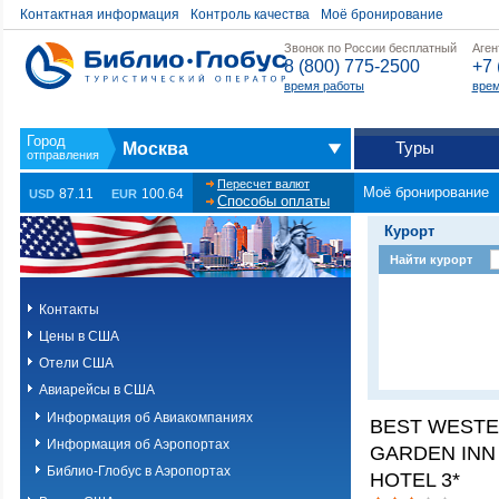
Контактная информация
Контроль качества
Моё бронирование
Звонок по России бесплатный
Аген
8 (800) 775-2500
+7 
время работы
врем
Туры
Москва
Пересчет валют
Моё бронирование
87.11
100.64
USD
EUR
Способы оплаты
Курорт
Найти курорт
Контакты
Цены в США
Отели США
Авиарейсы в США
Информация об Авиакомпаниях
BEST WEST
Информация об Аэропортах
GARDEN INN 
Библио-Глобус в Аэропортах
HOTEL 3*