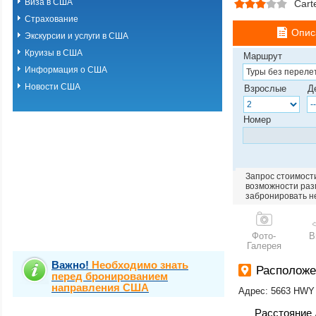
Виза в США
Carte
Страхование
Опис
Экскурсии и услуги в США
Круизы в США
Маршрут
Информация о США
Новости США
Взрослые
Д
Номер
Запрос стоимости
возможности разм
забронировать н
Фото-
В
Галерея
Важно!
Необходимо знать
Располож
перед бронированием
направления США
Адрес: 5663 HWY
Расстояние 