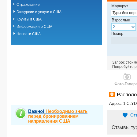
Страхование
Маршрут
Экскурсии и услуги в США
Круизы в США
Взрослые
Информация о США
Номер
Новости США
Запрос стоимо
Попробуйте ра
Фото-Галер
Располо
Адрес: 1 CLY
Важно!
Необходимо знать
От
перед бронированием
направления США
Отзывы ту