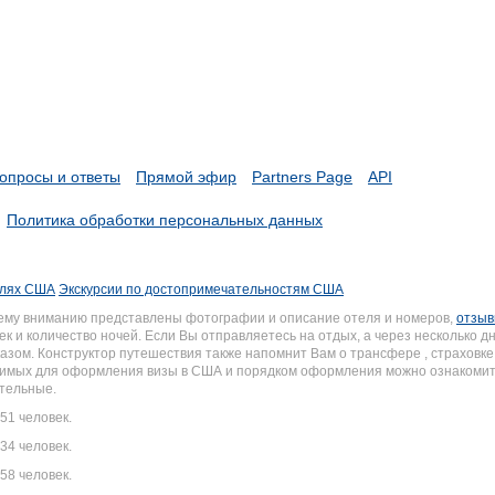
опросы и ответы
Прямой эфир
Partners Page
API
Политика обработки персональных данных
елях США
Экскурсии по достопримечательностям США
шему вниманию представлены фотографии и описание отеля и номеров,
отзы
к и количество ночей. Если Вы отправляетесь на отдых, а через несколько 
зом. Конструктор путешествия также напомнит Вам о трансфере , страховке 
одимых для оформления визы в США и порядком оформления можно ознакоми
ательные.
51 человек.
34 человек.
58 человек.