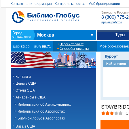
Контактная информация
Контроль качества
Моё бронирование
Звонок по России
8 (800) 775-
время работы
Туры
Москва
Пересчет валют
Моё бронирован
86.59
99.71
USD
EUR
Способы оплаты
Курорт
Найти курорт
Контакты
Цены в США
Отели США
Авиарейсы в США
Информация об Авиакомпаниях
STAYBRIDG
Информация об Аэропортах
С
Библио-Глобус в Аэропортах
Виза в США