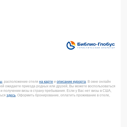
вы
, расположение отеля
на карте
и
описание курорта
. В окне онлайн
дней ожидаете приезда родных или друзей, Вы можете воспользоваться
и получении визы в страну пребывания. Если у Вас нет визы в США,
ться
здесь
. Оформить бронирование, оплатить проживание в отеле,