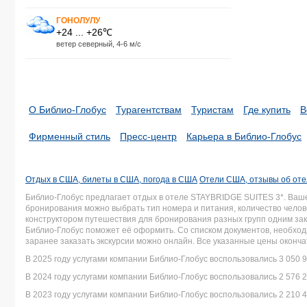
ГОНОЛУЛУ
+24 ... +26℃
ветер северный, 4-6 м/с
О Библио-Глобус
Турагентствам
Туристам
Где купить
В
Фирменный стиль
Пресс-центр
Карьера в Библио-Глобус
Отдых в США, билеты в США, погода в США
Отели США, отзывы об от
Библио-Глобус предлагает отдых в отеле STAYBRIDGE SUITES 3*. Ва
бронирования можно выбрать тип номера и питания, количество челове
конструктором путешествия для бронирования разных групп одним зака
Библио-Глобус поможет её оформить. Со списком документов, необх
заранее заказать экскурсии можно онлайн. Все указанные цены оконч
В 2025 году услугами компании Библио-Глобус воспользовались 3 050 9
В 2024 году услугами компании Библио-Глобус воспользовались 2 576 2
В 2023 году услугами компании Библио-Глобус воспользовались 2 210 4