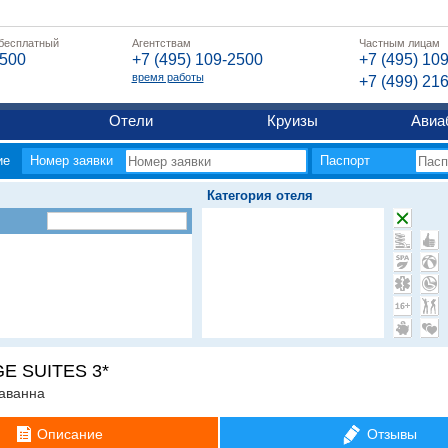
 бесплатный
Агентствам
Частным лицам
2500
+7 (495) 109-2500
+7 (495) 10
время работы
+7 (499) 21
Отели
Круизы
Авиа
ие
Номер заявки
Паспорт
Категория отеля
E SUITES 3*
аванна
Описание
Отзывы