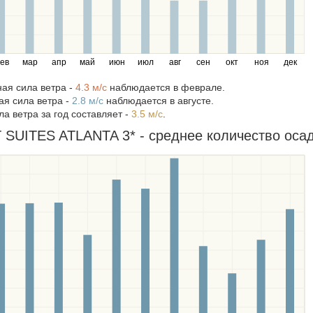
ев
мар
апр
май
июн
июл
авг
сен
окт
ноя
дек
ая сила ветра -
4.3 м/c
наблюдается в феврале.
я сила ветра -
2.8 м/c
наблюдается в августе.
а ветра за год составляет -
3.5 м/c
.
UITES ATLANTA 3* - среднее количество осадк