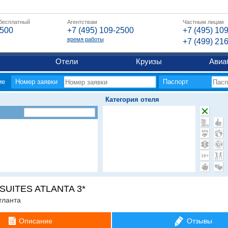
 бесплатный
Агентствам
Частным лицам
2500
+7 (495) 109-2500
+7 (495) 10
время работы
+7 (499) 21
Отели
Круизы
Авиа
ие
Номер заявки
Паспорт
Категория отеля
UITES ATLANTA 3*
тланта
Описание
Отзывы