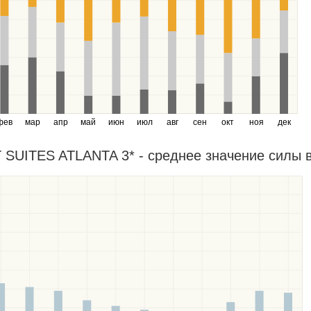
фев
мар
апр
май
июн
июл
авг
сен
окт
ноя
дек
UITES ATLANTA 3* - среднее значение силы вет