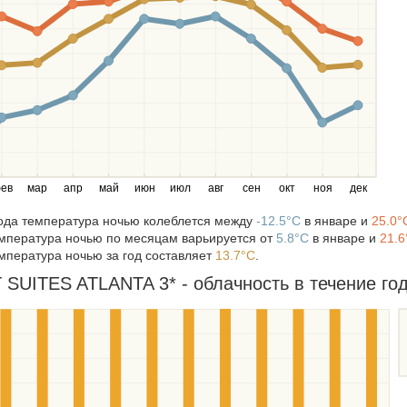
ев
мар
апр
май
июн
июл
авг
сен
окт
ноя
дек
года температура ночью колеблется между
-12.5°C
в январе и
25.0°
мпература ночью по месяцам варьируется от
5.8°C
в январе и
21.6
мпература ночью за год составляет
13.7°C
.
UITES ATLANTA 3* - облачность в течение год