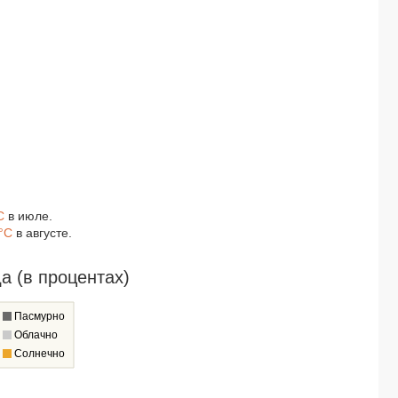
C
в июле.
°C
в августе.
а (в процентах)
Пасмурно
Облачно
Солнечно