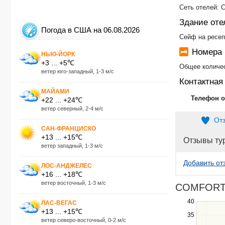
Сеть отелей: C
Здание оте
Погода в США на 06.08.2026
Сейф на ресеп
Номера
НЬЮ-ЙОРК
+3 ... +5℃
Общее количес
ветер юго-западный, 1-3 м/с
Контактна
МАЙАМИ
Телефон о
+22 ... +24℃
ветер северный, 2-4 м/с
От
САН-ФРАНЦИСКО
+13 ... +15℃
Отзывы ту
ветер западный, 1-3 м/с
Добавить от
ЛОС-АНДЖЕЛЕС
+16 ... +18℃
ветер восточный, 1-3 м/с
COMFORT S
Use
40
ЛАС-ВЕГАС
+13 ... +15℃
the
35
ветер северо-восточный, 0-2 м/с
up