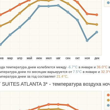
ев
мар
апр
май
июн
июл
авг
сен
окт
ноя
дек
года температура днем колеблется между
-6.7°C
в январе и
36.0°C
в
мпература днем по месяцам варьируется от
7.5°C
в январе и
32.3°
мпература днем за год составляет
21.4°C
.
UITES ATLANTA 3* - температура воздуха ночь