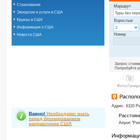
Страхование
Маршрут
Экскурсии и услуги в США
Круизы в США
Взрослые
Информация о США
Номер
Новости США
Запрос стоимо
Попробуйте ра
Фото-Галер
Распол
Адрес: 6110 Pe
Важно!
Необходимо знать
Расстоян
перед бронированием
Airport ''Pe
направления США
Информаци