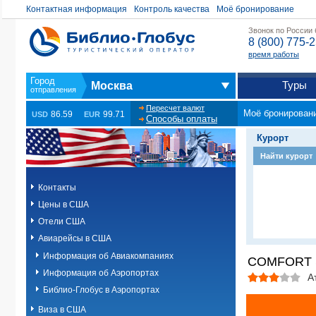
Контактная информация
Контроль качества
Моё бронирование
Звонок по России
8 (800) 775-
время работы
Туры
Москва
Пересчет валют
Моё бронирован
86.59
99.71
USD
EUR
Способы оплаты
Курорт
Найти курорт
Контакты
Цены в США
Отели США
Авиарейсы в США
Информация об Авиакомпаниях
COMFORT S
Информация об Аэропортах
А
Библио-Глобус в Аэропортах
Виза в США