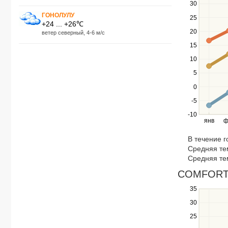
30
and
down
ГОНОЛУЛУ
25
+24 ... +26℃
keys
20
ветер северный, 4-6 м/с
to
navigate
15
between
10
series.
Use
5
the
0
left
-5
and
right
-10
янв
ф
keys
to
В течение 
navigate
Средняя те
through
Средняя те
items
in
COMFORT S
a
Use
35
series.
the
30
up
25
and
down