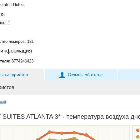
omfort Hotels
ля
шн: 1
тво номеров: 121
я информация
теля:
8774246423
зывы туристов
Отзывы об отеле
ристов
зыв
UITES ATLANTA 3* - температура воздуха днем