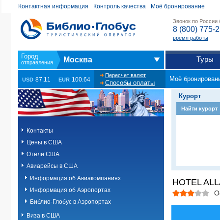
Контактная информация
Контроль качества
Моё бронирование
Звонок по России
8 (800) 775-
время работы
Туры
Москва
Пересчет валют
Моё бронирован
87.11
100.64
USD
EUR
Способы оплаты
Курорт
Найти курорт
Контакты
Цены в США
Отели США
Авиарейсы в США
Информация об Авиакомпаниях
HOTEL ALL
Информация об Аэропортах
О
Библио-Глобус в Аэропортах
Виза в США