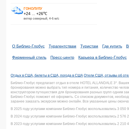
ГОНОЛУЛУ
+24 ... +26℃
ветер северный, 4-6 м/с
О Библио-Глобус
Турагентствам
Туристам
Где купить
В
Фирменный стиль
Пресс-центр
Карьера в Библио-Глобус
Отдых в США, билеты в США, погода в США
Отели США, отзывы об от
Библио-Глобус предлагает отдых в отеле HOTEL ALLANDALE 3*. Ваше
бронирования можно выбрать тип номера и питания, количество челове
конструктором путешествия для бронирования разных групп одним зака
Библио-Глобус поможет её оформить. Со списком документов, необх
заранее заказать экскурсии можно онлайн. Все указанные цены оконч
В 2025 году услугами компании Библио-Глобус воспользовались 3 050 9
В 2024 году услугами компании Библио-Глобус воспользовались 2 576 2
В 2023 году услугами компании Библио-Глобус воспользовались 2 210 4