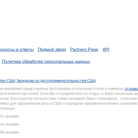
опросы и ответы
Прямой эфир
Partners Page
API
Политика обработки персональных данных
елях США
Экскурсии по достопримечательностям США
му вниманию представлены фотографии и описание отеля и номеров,
отзывы
к и количество ночей. Если Вы отправляетесь на отдых, а через несколько 
зом. Конструктор путешествия также напомнит Вам о трансфере , страховке 
одимых для оформления визы в США и порядком оформления можно ознакоми
ательные.
51 человек.
34 человек.
58 человек.