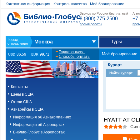
Контактная информация
Контроль качества
Моё бронирование
Звонок по России бесплатный
Аген
8 (800) 775-2500
+7 
время работы
врем
Туры
Москва
Пересчет валют
Моё бронирование
86.59
99.71
USD
EUR
Способы оплаты
Курорт
Найти курорт
Контакты
Цены в США
Отели США
Авиарейсы в США
Информация об Авиакомпаниях
HYATT AT OLI
Информация об Аэропортах
Сиэ
Библио-Глобус в Аэропортах
Опис