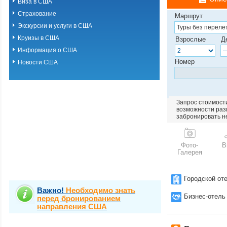
Виза в США
Страхование
Маршрут
Экскурсии и услуги в США
Круизы в США
Взрослые
Д
Информация о США
Номер
Новости США
Запрос стоимости
возможности разм
забронировать н
Фото-
В
Галерея
Городской от
Важно!
Необходимо знать
Бизнес-отель
перед бронированием
направления США