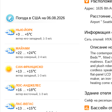
Расположе
Адрес: 1635 8th A
Расстояние 
Погода в США на 06.08.2026
Airport '' Seat
НЬЮ-ЙОРК
Информация 
+3 ... +5℃
ветер юго-западный, 1-3 м/с
Сеть отелей: HYAT
Описание н
МАЙАМИ
+22 ... +24℃
The contempora
ветер северный, 2-4 м/с
Beds™, fitted w
mattress. Each
and plush robes
САН-ФРАНЦИСКО
cordless speak
+13 ... +15℃
flat-panel LCD
ветер западный, 1-3 м/с
maker, an iron 
heating come s
ЛОС-АНДЖЕЛЕС
+16 ... +18℃
Здание отеля
ветер восточный, 1-3 м/с
Сейф на ресепшн:
ЛАС-ВЕГАС
Бассейн о
+13 ... +15℃