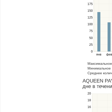
down
175
keys
150
to
navigate
125
between
100
series.
Use
75
the
50
left
25
and
right
0
янв
фев
keys
to
Максимальное 
navigate
Минимальное к
through
Среднее колич
items
in
AQUEEN PAYA
a
дне в течени
series.
20
Use
the
18
up
16
and