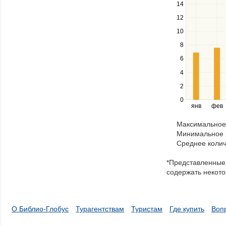
down
14
keys
12
to
navigate
10
between
8
series.
Use
6
the
4
left
2
and
right
0
янв
фев
keys
to
Максимальное 
navigate
Минимальное к
through
Среднее колич
items
in
*Представленные 
a
содержать некото
series.
О Библио-Глобус
Турагентствам
Туристам
Где купить
Воп