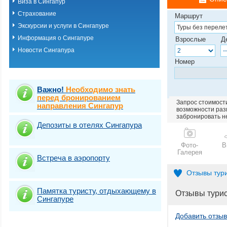
Виза в Сингапур
Страхование
Маршрут
Экскурсии и услуги в Сингапуре
Информация о Сингапуре
Взрослые
Д
Новости Сингапура
Номер
Важно!
Необходимо знать
перед бронированием
Запрос стоимости
направления Сингапур
возможности разм
забронировать н
Депозиты в отелях Сингапура
Фото-
В
Галерея
Встреча в аэропорту
Отзывы тур
Памятка туристу, отдыхающему в
Отзывы тури
Сингапуре
Добавить отзыв