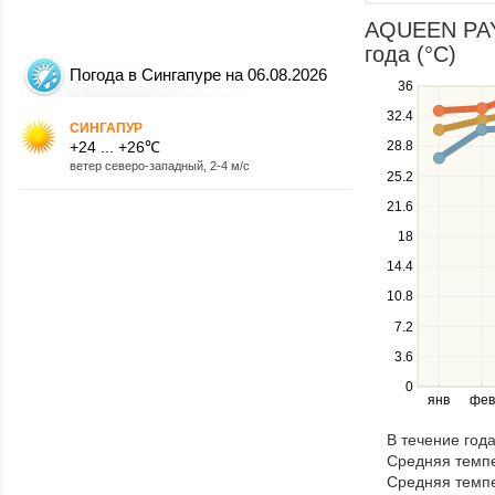
AQUEEN PAYA
года (°C)
Погода в Сингапуре на 06.08.2026
Use
36
the
32.4
СИНГАПУР
up
+24 ... +26℃
28.8
and
ветер северо-западный, 2-4 м/с
down
25.2
keys
21.6
to
navigate
18
between
14.4
series.
10.8
Use
the
7.2
left
3.6
and
right
0
янв
фев
keys
to
В течение год
navigate
Средняя темпе
through
Средняя темпе
items