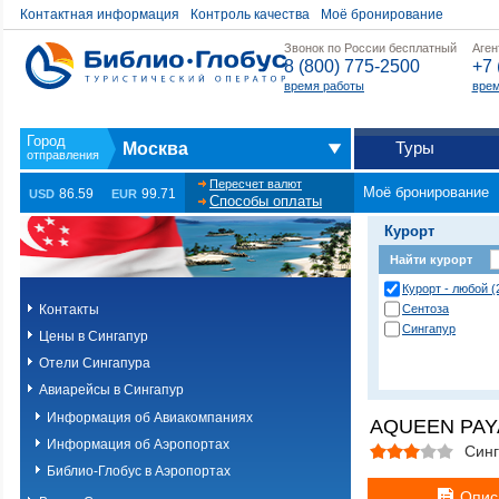
Контактная информация
Контроль качества
Моё бронирование
Звонок по России бесплатный
Аген
8 (800) 775-2500
+7 
время работы
врем
Туры
Москва
Пересчет валют
Моё бронирование
86.59
99.71
USD
EUR
Способы оплаты
Курорт
Найти курорт
Курорт - любой (
Контакты
Сентоза
Сингапур
Цены в Сингапур
Отели Сингапура
Авиарейсы в Сингапур
Информация об Авиакомпаниях
AQUEEN PAY
Информация об Аэропортах
Синг
Библио-Глобус в Аэропортах
Опис