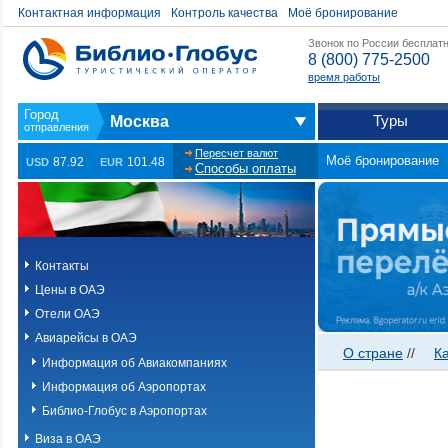
Контактная информация
Контроль качества
Моё бронирование
Звонок по России бесплат
8 (800) 775-2500
время работы
Туры
Москва
Пересчет валют
Моё бронирование
87.92
101.48
USD
EUR
Способы оплаты
Контакты
Цены в ОАЭ
Отели ОАЭ
Авиарейсы в ОАЭ
О стране
//
К
Информация об Авиакомпаниях
Информация об Аэропортах
Библио-Глобус в Аэропортах
Виза в ОАЭ