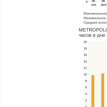
right
0
янв
фев
keys
to
Максимальное 
navigate
Минимальное к
through
Среднее колич
items
in
METROPOLIT
a
часов в дне 
series.
20
Use
the
18
up
16
and
down
14
keys
12
to
navigate
10
between
8
series.
Use
6
the
4
left
2
and
right
0