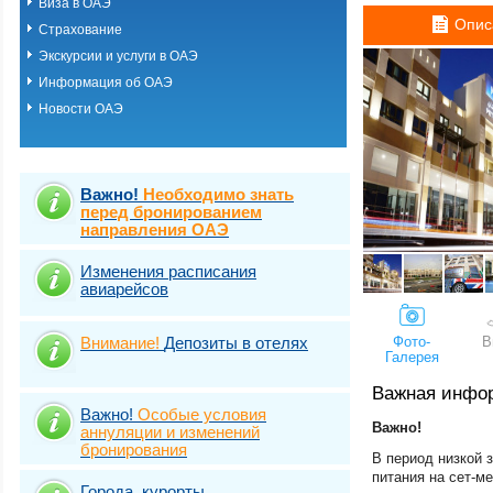
Виза в ОАЭ
Рас Аль Хайма
Опис
Страхование
Умм Аль Кувейн
Фуджейра
Экскурсии и услуги в ОАЭ
Шарджа
Информация об ОАЭ
Новости ОАЭ
Важно!
Необходимо знать
перед бронированием
направления ОАЭ
Изменения расписания
авиарейсов
Внимание!
Депозиты в отелях
Фото-
В
Галерея
Важная инфо
Важно!
Особые условия
Важно!
аннуляции и изменений
бронирования
В период низкой 
питания на сет-м
Города, курорты,