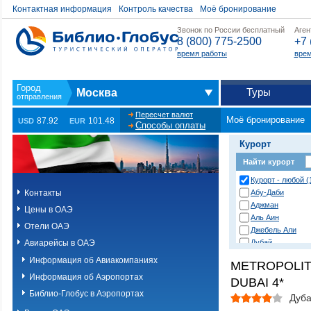
Контактная информация
Контроль качества
Моё бронирование
Звонок по России бесплатный
Аген
8 (800) 775-2500
+7 
время работы
врем
Туры
Москва
Пересчет валют
Моё бронирование
87.92
101.48
USD
EUR
Способы оплаты
Курорт
Найти курорт
Курорт - любой (
Контакты
Абу-Даби
Аджман
Цены в ОАЭ
Аль Аин
Отели ОАЭ
Джебель Али
Авиарейсы в ОАЭ
Дубай
Дубай (острова 
Информация об Авиакомпаниях
METROPOLIT
Дубай (пустыня)
Информация об Аэропортах
DUBAI 4*
Дубай Джумейра
Корфаккан
Библио-Глобус в Аэропортах
Дуб
Палм Джумейра