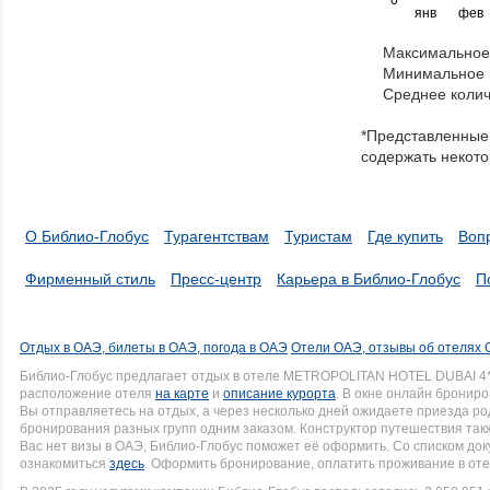
янв
фев
keys
to
Максимальное 
navigate
Минимальное к
through
Среднее колич
items
in
*Представленные 
a
содержать некото
series.
О Библио-Глобус
Турагентствам
Туристам
Где купить
Воп
Фирменный стиль
Пресс-центр
Карьера в Библио-Глобус
П
Отдых в ОАЭ, билеты в ОАЭ, погода в ОАЭ
Отели ОАЭ, отзывы об отелях
Библио-Глобус предлагает отдых в отеле METROPOLITAN HOTEL DUBAI 4*
расположение отеля
на карте
и
описание курорта
. В окне онлайн брониро
Вы отправляетесь на отдых, а через несколько дней ожидаете приезда р
бронирования разных групп одним заказом. Конструктор путешествия такж
Вас нет визы в ОАЭ, Библио-Глобус поможет её оформить. Со списком д
ознакомиться
здесь
. Оформить бронирование, оплатить проживание в оте