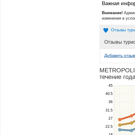
Важная инфо
Внимание!
Админ
изменения в усло
Отзывы тур
Отзывы тури
Добавить отзыв
METROPOLIT
течение года
Use
45
the
40.5
up
36
and
down
31.5
keys
27
to
navigate
22.5
between
18