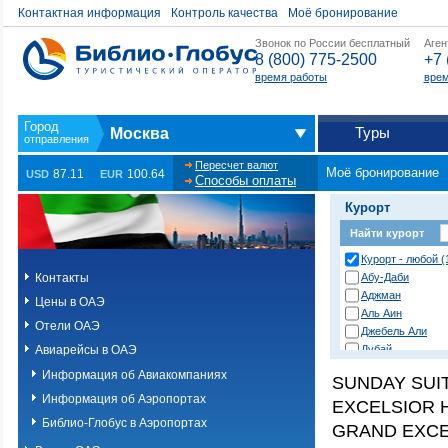
Контактная информация
Контроль качества
Моё бронирование
Звонок по России бесплатный
Аген
8 (800) 775-2500
+7 
время работы
врем
Туры
Москва
Пересчет валют
Моё бронирование
87.11
100.64
USD
EUR
Способы оплаты
Курорт
Найти курорт
Курорт - любой (
Контакты
Абу-Даби
Аджман
Цены в ОАЭ
Аль Аин
Отели ОАЭ
Джебель Али
Авиарейсы в ОАЭ
Дубай
Дубай (острова 
Информация об Авиакомпаниях
SUNDAY SUI
Дубай (пустыня)
Информация об Аэропортах
EXCELSIOR H
Дубай Джумейра
Корфаккан
Библио-Глобус в Аэропортах
GRAND EXCE
Палм Джумейра