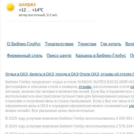
ШАРДЖА
+12 ... +14℃
ветер восточный, 0-2 м/с
О Библио-Глобус
Турагентствам
Туристам
Где купить
Воп
Фирменный стиль
Пресс-центр
Карьера в Библио-Глобус
П
Отдых в ОАЭ, билеты в ОАЭ, погода в ОАЭ
Отели ОАЭ, отзывы об отелях
Библио-Глобус предлагает отдых в отеле SUNDAY SUITES EXCELSIOR H
фотографии и описание отеля и номеров,
отзывы
, расположение отеля
н
питания, количество человек и количество ночей. Если Вы отправляетесь
воспользоваться конструктором путешествия для бронирования разных гр
страховке и получении визы в страну пребывания. Если у Вас нет визы в
оформления визы в ОАЭ и порядком оформления можно ознакомиться
зд
можно онлайн. Все указанные цены окончательные.
В 2025 году услугами компании Библио-Глобус воспользовались 3 050 951 
В 2024 году услугами компании Библио-Глобус воспользовались 2 576 234 