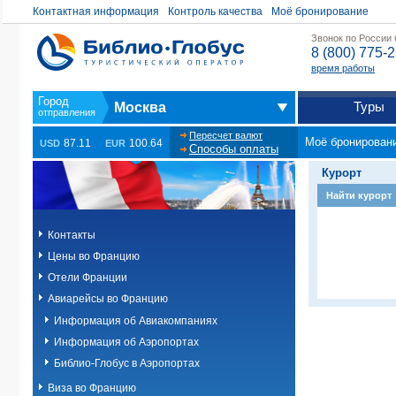
Контактная информация
Контроль качества
Моё бронирование
Звонок по России
8 (800) 775-
время работы
Туры
Москва
Пересчет валют
Моё бронирован
87.11
100.64
USD
EUR
Способы оплаты
Курорт
Найти курорт
Контакты
Цены во Францию
Отели Франции
Авиарейсы во Францию
Информация об Авиакомпаниях
Информация об Аэропортах
Библио-Глобус в Аэропортах
Виза во Францию