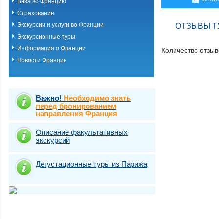
Виза во Францию
Страхование
Экскурсии и услуги во Франции
ОТЗЫВЫ ТУ
Экскурсионные туры
Информация о Франции
Количество отзыв
Новости Франции
Важно!
Необходимо знать
перед бронированием
направления Франция
Описание факультативных
экскурсий
Дегустационные туры из Парижа