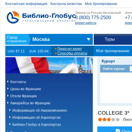
Контактная информация
Контроль качества
Моё бронирование
Звонок по России бесплатный
Аген
8 (800) 775-2500
+7 
время работы
врем
Туры
Москва
Пересчет валют
Моё бронирование
87.11
100.64
USD
EUR
Способы оплаты
Курорт
Найти курорт
Контакты
Цены во Францию
Отели Франции
Авиарейсы во Францию
Информация об Авиакомпаниях
COLLEGE 3*
Информация об Аэропортах
Лио
Библио-Глобус в Аэропортах
Опис