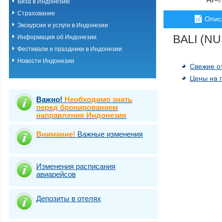
Виза в Индонезию
Бали (курорт Та
Страхование
Бали (курорт Уб
Опис
Бали (курорт Ул
Экскурсии и услуги в Индонезии
Бали (курорт Чан
BALI (N
Информация об Индонезии
Бали (курорт Ча
Фестивали и праздники в Индонезии
Бали (о. Гили)
Бали (о. Ломбок)
Новости Индонезии
Свежие о
Экскурсионные т
Экскурсионные т
Цены на 
Важно!
Необходимо знать
перед бронированием
направления Индонезия
Внимание!
Важные изменения
Изменения расписания
авиарейсов
Депозиты в отелях