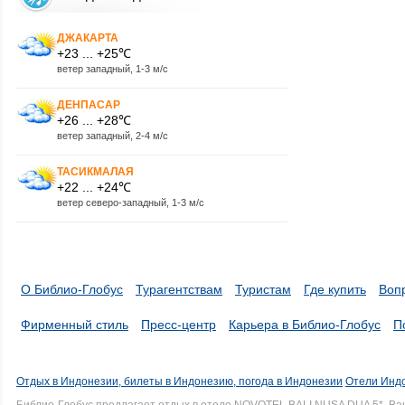
ДЖАКАРТА
+23 ... +25℃
ветер западный, 1-3 м/с
ДЕНПАСАР
+26 ... +28℃
ветер западный, 2-4 м/с
ТАСИКМАЛАЯ
+22 ... +24℃
ветер северо-западный, 1-3 м/с
О Библио-Глобус
Турагентствам
Туристам
Где купить
Воп
Фирменный стиль
Пресс-центр
Карьера в Библио-Глобус
П
Отдых в Индонезии, билеты в Индонезию, погода в Индонезии
Отели Индо