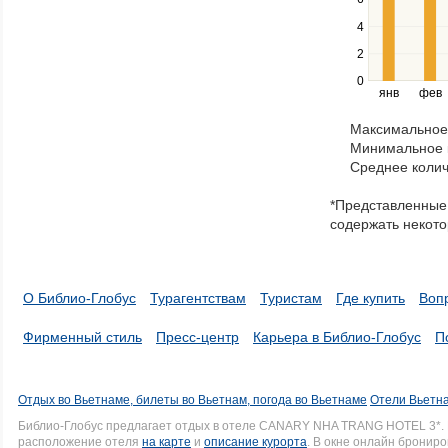
Use
the
4
left
2
and
right
0
янв
фев
keys
to
Максимальное 
navigate
Минимальное к
through
Среднее колич
items
in
*Представленные 
a
содержать некото
series.
О Библио-Глобус
Турагентствам
Туристам
Где купить
Воп
Фирменный стиль
Пресс-центр
Карьера в Библио-Глобус
П
Отдых во Вьетнаме, билеты во Вьетнам, погода во Вьетнаме
Отели Вьетна
Библио-Глобус предлагает отдых в отеле CANARY NHA TRANG HOTEL 3*.
расположение отеля
на карте
и
описание курорта
. В окне онлайн брониро