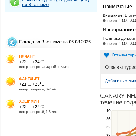
во Вьетнаме
Примечание
​Внимание!
В отел
Депозит 1.000.00
Информация 
Политика депозит
Погода во Вьетнаме на 06.08.2026
Депозит 1.000.00
Отзывы тур
НЯЧАНГ
+22 ... +24℃
Отзывы тури
ветер северо-западный, 1-3 м/с
ФАНТХЬЕТ
Добавить отзыв
+21 ... +23℃
ветер северный, 0-2 м/с
CANARY NHA
течение года
ХОШИМИН
+22 ... +24℃
40
Use
ветер северный, 1-3 м/с
the
36
up
32
and
down
28