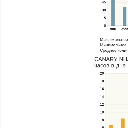
Use
45
the
30
left
15
and
right
0
янв
фев
keys
to
Максимальное 
navigate
Минимальное к
through
Среднее колич
items
in
CANARY NHA
a
часов в дне 
series.
20
Use
the
18
up
16
and
down
14
keys
12
to
navigate
10
between
8
series.
6