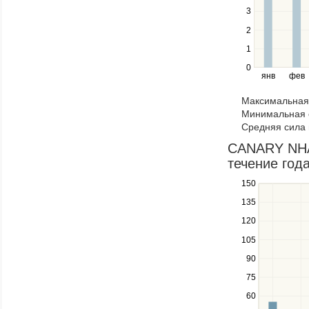
Use
3
the
2
left
1
and
right
0
янв
фев
keys
to
Максимальная 
navigate
Минимальная 
through
Средняя сила 
items
in
CANARY NHA
a
течение год
series.
150
Use
the
135
up
120
and
down
105
keys
90
to
navigate
75
between
60
series.