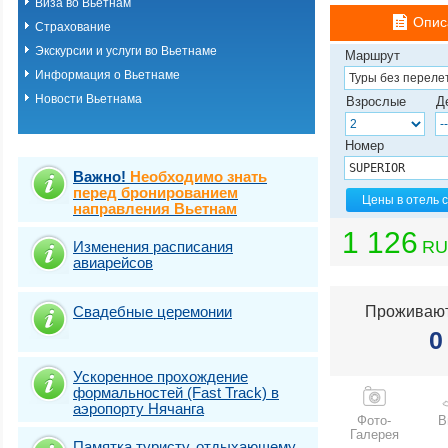
Виза во Вьетнам
Опис
Страхование
Экскурсии и услуги во Вьетнаме
Маршрут
Информация о Вьетнаме
Новости Вьетнама
Взрослые
Д
Номер
Важно!
Необходимо знать
перед бронированием
Цены в отель 
направления Вьетнам
1 126
RU
Изменения расписания
авиарейсов
Свадебные церемонии
Проживают
0
Ускоренное прохождение
формальностей (Fast Track) в
аэропорту Нячанга
Фото-
В
Галерея
Памятка туристу, отдыхающему