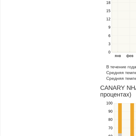
18
to
navigate
15
between
12
series.
Use
9
the
6
left
3
and
right
0
янв
фев
keys
to
В течение год
navigate
Средняя темпе
through
Средняя темпе
items
in
CANARY NHA 
a
процентах)
series.
100
Use
the
90
up
80
and
down
70
keys