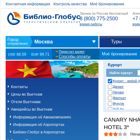
Контактная информация
Контроль качества
Моё бронирование
Звонок по России бесплатный
Аген
8 (800) 775-2500
+7 
время работы
врем
Туры
Москва
Пересчет валют
Моё бронирование
86.59
99.71
USD
EUR
Способы оплаты
Курорт
Найти курорт
Курорт - любой (
Контакты
Дананг
Нячанг
Цены во Вьетнам
Фантьет
Отели Вьетнама
Фукуок
Авиарейсы во Вьетнам
Хой Ан
Хошимин
Информация об Авиакомпаниях
CANARY NHA
Информация об Аэропортах
HOTEL 3*
Библио-Глобус в Аэропортах
Няча