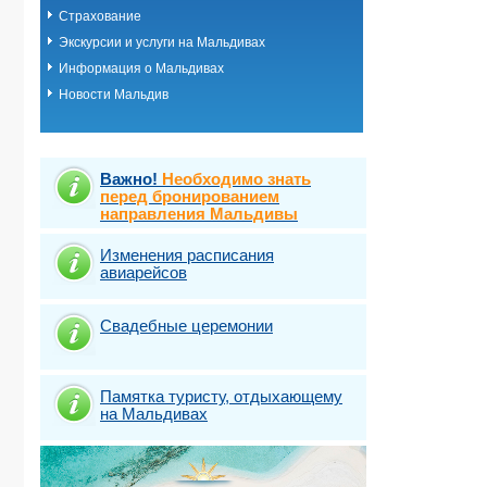
Страхование
Экскурсии и услуги на Мальдивах
Информация о Мальдивах
Новости Мальдив
Важно!
Необходимо знать
перед бронированием
направления Мальдивы
Изменения расписания
авиарейсов
Свадебные церемонии
Памятка туристу, отдыхающему
на Мальдивах