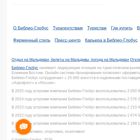
О Библио-Глобус
Турагентствам
Туристам
Где купить
В
Фирменный стиль
Пресс-центр
Карьера в Библио-Глобус
Отдых на Мальдивах, билеты на Мальдивы, погода на Мальдивах
Отел
Библио-Глобус
занимает лидирующие позиции на туристическом рынке 
Ближнем Востоке. Онлайн-система бронирования позволяет оформить 
Библио-Глобус сотрудничает с 25 000 агентств и надежными поставщ
«Аэрофлот» и «Россия».
В 2025 году услугами компании Библио-Глобус воспользовались 3 050 9
В 2024 году услугами компании Библио-Глобус воспользовались 2 576 2
В 2023 году услугами компании Библио-Глобус воспользовались 2 210 4
В 2022 году услугами компании Библио-Глобус воспользовались 1 674 5
В 2021 году услугами компании Библио-Глобус воспользовались 2 199 1
Отдыхай активно, спортивно, позитивно!
© Библио-Глобус, 2026