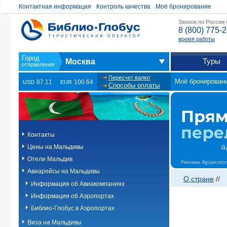
Контактная информация
Контроль качества
Моё бронирование
Звонок по России
8 (800) 775-
время работы
Туры
Москва
Пересчет валют
Моё бронирован
87.11
100.64
USD
EUR
Способы оплаты
Контакты
Цены на Мальдивы
Отели Мальдив
Авиарейсы на Мальдивы
О стране
//
Информация об Авиакомпаниях
Информация об Аэропортах
Библио-Глобус в Аэропортах
Виза на Мальдивы