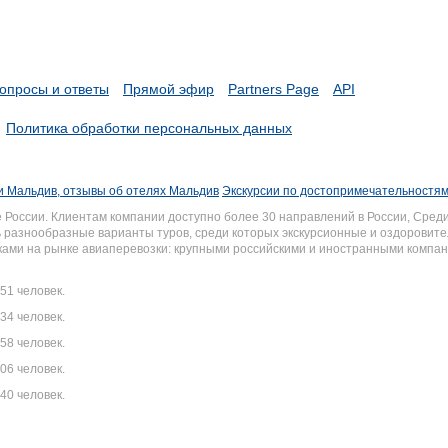
опросы и ответы
Прямой эфир
Partners Page
API
Политика обработки персональных данных
и Мальдив, отзывы об отелях Мальдив
Экскурсии по достопримечательностя
России. Клиентам компании доступно более 30 направлений в России, Среди
разнообразные варианты туров, среди которых экскурсионные и оздоровите
иками на рынке авиаперевозки: крупными российскими и иностранными комп
51 человек.
34 человек.
58 человек.
06 человек.
40 человек.