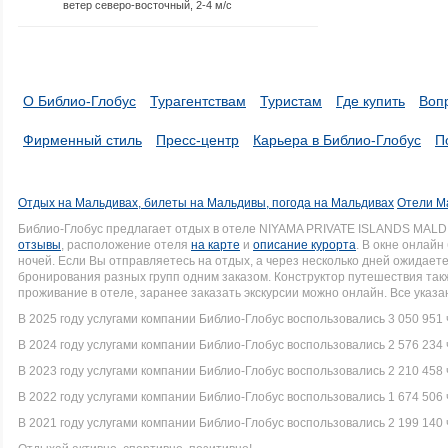
ветер северо-восточный, 2-4 м/с
О Библио-Глобус
Турагентствам
Туристам
Где купить
Воп
Фирменный стиль
Пресс-центр
Карьера в Библио-Глобус
П
Отдых на Мальдивах, билеты на Мальдивы, погода на Мальдивах
Отели М
Библио-Глобус предлагает отдых в отеле NIYAMA PRIVATE ISLANDS MALD
отзывы
, расположение отеля
на карте
и
описание курорта
. В окне онлай
ночей. Если Вы отправляетесь на отдых, а через несколько дней ожидает
бронирования разных групп одним заказом. Конструктор путешествия так
проживание в отеле, заранее заказать экскурсии можно онлайн. Все указ
В 2025 году услугами компании Библио-Глобус воспользовались 3 050 951 
В 2024 году услугами компании Библио-Глобус воспользовались 2 576 234 
В 2023 году услугами компании Библио-Глобус воспользовались 2 210 458 
В 2022 году услугами компании Библио-Глобус воспользовались 1 674 506 
В 2021 году услугами компании Библио-Глобус воспользовались 2 199 140 