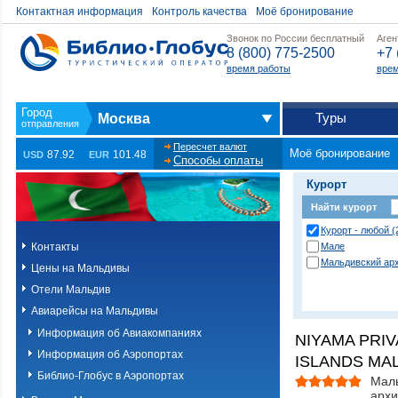
Контактная информация
Контроль качества
Моё бронирование
Звонок по России бесплатный
Аген
8 (800) 775-2500
+7 
время работы
врем
Туры
Москва
Пересчет валют
Моё бронирование
87.92
101.48
USD
EUR
Способы оплаты
Курорт
Найти курорт
Курорт - любой (
Контакты
Мале
Мальдивский ар
Цены на Мальдивы
Отели Мальдив
Авиарейсы на Мальдивы
Информация об Авиакомпаниях
NIYAMA PRIV
Информация об Аэропортах
ISLANDS MAL
Библио-Глобус в Аэропортах
Мал
архи