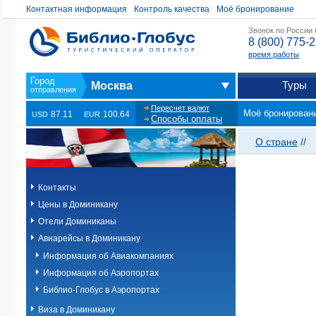
Контактная информация
Контроль качества
Моё бронирование
Звонок по России
8 (800) 775-
время работы
Туры
Москва
Пересчет валют
Моё бронирован
87.11
100.64
USD
EUR
Способы оплаты
О стране
//
Контакты
Цены в Доминикану
Отели Доминиканы
Авиарейсы в Доминикану
Информация об Авиакомпаниях
Информация об Аэропортах
Библио-Глобус в Аэропортах
Виза в Доминикану