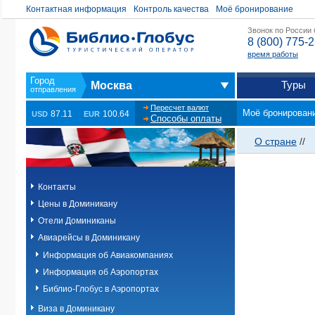
Контактная информация
Контроль качества
Моё бронирование
Звонок по России
8 (800) 775-
время работы
Туры
Москва
Пересчет валют
Моё бронирован
87.11
100.64
USD
EUR
Способы оплаты
О стране
//
Контакты
Цены в Доминикану
Отели Доминиканы
Авиарейсы в Доминикану
Информация об Авиакомпаниях
Информация об Аэропортах
Библио-Глобус в Аэропортах
Виза в Доминикану