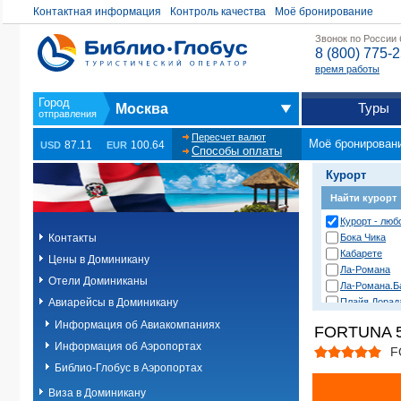
Контактная информация
Контроль качества
Моё бронирование
Звонок по России
8 (800) 775-
время работы
Туры
Москва
Пересчет валют
Моё бронирован
87.11
100.64
USD
EUR
Способы оплаты
Курорт
Найти курорт
Курорт - люб
Контакты
Бока Чика
Кабарете
Цены в Доминикану
Ла-Романа
Отели Доминиканы
Ла-Романа.Б
Авиарейсы в Доминикану
Плайя Дорад
Пунта-Кана.
Информация об Авиакомпаниях
FORTUNA 
Пунта-Кана.К
Информация об Аэропортах
Пунта-Кана.У
F
Пуэрто-Плат
Библио-Глобус в Аэропортах
Самана
Виза в Доминикану
Санто-Домин