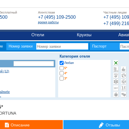
 бесплатный
Агентствам
Частным лицам
2500
+7 (495) 109-2500
+7 (495) 10
время работы
+7 (499) 21
Отели
Круизы
Авиа
ие
Номер заявки
Паспорт
Категория отеля
Любая
5*
ой (12)
4*
3*
айяибе
а
Баваро
5*
ап Кана
веро Альто
ORTUNA
а
Описание
Отзывы
го