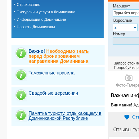
Страхование
Хуан Долио
Маршрут
Экскурсии и услуги в Доминикане
Информация о Доминикане
Взрослые
Новости Доминиканы
Номер
Важно!
Необходимо знать
перед бронированием
направления Доминикана
Запрос стоимо
Попробуйте ра
Таможенные правила
Фото-Галер
Свадебные церемонии
Важная ин
Внимание!
Ад
Памятка туристу, отдыхающему в
От
Доминиканской Республике
Отзывы ту