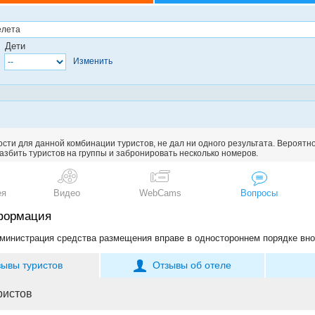
Дети
Изменить
сти для данной комбинации туристов, не дал ни одного результата. Вероятн
збить туристов на группы и забронировать несколько номеров.
ея
Видео
WebCams
Вопросы
формация
министрация средства размещения вправе в одностороннем порядке вно
зывы туристов
Отзывы об отеле
ристов