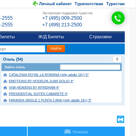
Личный кабинет
Турагентствам
Туристам
Экстренная поддержка туристов
9-2555
+7 (495) 009-2500
6-2555
+7 (499) 213-2500
билеты
Ж/Д Билеты
Страховки
Отель (54)
X
Найти отель
CATALONIA ROYAL LA ROMANA (only adults 18+) 5*
EMOTIONS BY HODELPA JUAN DOLIO 4*
VIVA HEAVENS BY WYNDHAM 4*
PRESIDENTIAL SUITES CABARETE 4*
FARANDA SINGLE 1 PUNTA CANA (only adults 18+) 3*
SECRETS LA ROMANA (ex. HILTON LA ROMANA) (only adults 18+) 5*
IBEROSTAR SELECTION HACIENDA DOMINICUS 5*
HM ALMA DE BAYAHIBE (only adults 18+) 4*
PUNTA CANA PRINCESS 5*
Номера
BAKOUR PUNTA CANA SUITES 5*