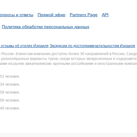
опросы и ответы
Прямой эфир
Partners Page
API
Политика обработки персональных данных
 отзывы об отелях Израиля
Экскурсии по достопримечательностям Израиля
России. Клиентам компании доступно более 30 направлений в России, Среди
разнообразные варианты туров, среди которых экскурсионные и оздоровите
иками на рынке авиаперевозки: крупными российскими и иностранными комп
51 человек.
34 человек.
58 человек.
06 человек.
40 человек.