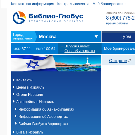
Контактная информация
Контроль качества
Моё бронирование
Звонок по России
8 (800) 775-
время работы
Туры
Москва
Пересчет валют
Моё бронирован
87.11
100.64
USD
EUR
Способы оплаты
О стране
//
Контакты
Цены в Израиль
Отели Израиля
Авиарейсы в Израиль
Информация об Авиакомпаниях
Информация об Аэропортах
Библио-Глобус в Аэропортах
Виза в Израиль