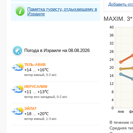
Добавить от
Памятка туристу, отдыхающему в
Израиле
MAXIM. 3* 
40
Use
the
36
up
32
and
down
Погода в Израиле на 08.08.2026
28
keys
24
to
ТЕЛЬ-АВИВ
navigate
20
+14 ... +16℃
between
ветер южный, 0-2 м/с
16
series.
12
Use
ИЕРУСАЛИМ
the
+11 ... +13℃
8
left
ветер юго-западный, 0-2 м/с
4
and
right
0
ЭЙЛАТ
янв
ф
keys
+18 ... +20℃
to
ветер южный, 1-3 м/с
В течение 
navigate
Средняя те
through