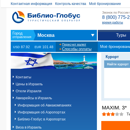
Контактная информация
Контроль качества
Моё бронирование
Звонок по России
8 (800) 775-
время работы
Туры
Москва
Пересчет валют
Моё бронирован
87.92
101.48
USD
EUR
Способы оплаты
Курорт
Найти курорт
Контакты
Цены в Израиль
Отели Израиля
Авиарейсы в Израиль
Информация об Авиакомпаниях
MAXIM. 3*
Информация об Аэропортах
Т
Библио-Глобус в Аэропортах
Виза в Израиль