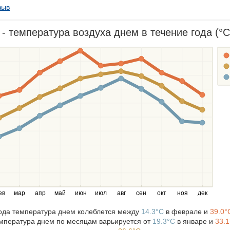
зыв
- температура воздуха днем в течение года (°C
ев
мар
апр
май
июн
июл
авг
сен
окт
ноя
дек
года температура днем колеблется между
14.3°C
в феврале и
39.0°
мпература днем по месяцам варьируется от
19.3°C
в январе и
33.