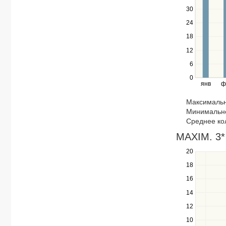
navigate
30
between
24
series.
18
Use
the
12
left
6
and
right
0
янв
ф
keys
to
Максимальн
navigate
Минимально
through
Среднее кол
items
in
MAXIM. 3*
a
20
Use
series.
the
18
up
16
and
down
14
keys
12
to
navigate
10