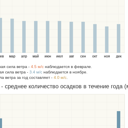
ев
мар
апр
май
июн
июл
авг
сен
окт
ноя
дек
ая сила ветра -
4.5 м/c
наблюдается в феврале.
я сила ветра -
3.4 м/c
наблюдается в ноябре.
а ветра за год составляет -
4.0 м/c
.
 - среднее количество осадков в течение года (