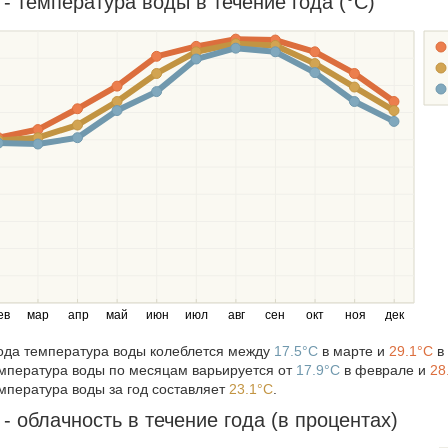
- температура воды в течение года (°C)
ев
мар
апр
май
июн
июл
авг
сен
окт
ноя
дек
года температура воды колеблется между
17.5°C
в марте и
29.1°C
в 
мпература воды по месяцам варьируется от
17.9°C
в феврале и
28
мпература воды за год составляет
23.1°C
.
- облачность в течение года (в процентах)