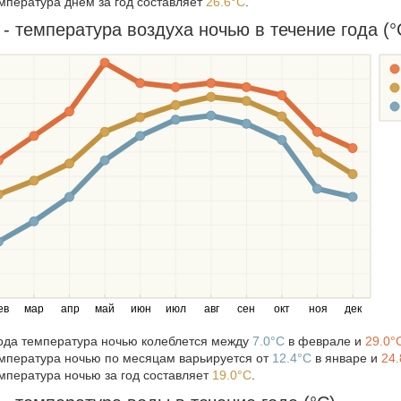
мпература днем за год составляет
26.6°C
.
- температура воздуха ночью в течение года (°
ев
мар
апр
май
июн
июл
авг
сен
окт
ноя
дек
года температура ночью колеблется между
7.0°C
в феврале и
29.0°
мпература ночью по месяцам варьируется от
12.4°C
в январе и
24.
мпература ночью за год составляет
19.0°C
.