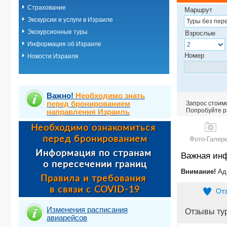
Страхование
Маршрут
Экскурсии и услуги в Израиле
Экскурсионные туры
Взрослые
Информация об Израиле
Номер
Новости Израиля
Важно!
Необходимо знать
перед бронированием
Запрос стоимо
Попробуйте ра
направления Израиль
Фото-Галер
Важная ин
Внимание!
Ад
От
Изменения расписания
Отзывы ту
авиарейсов