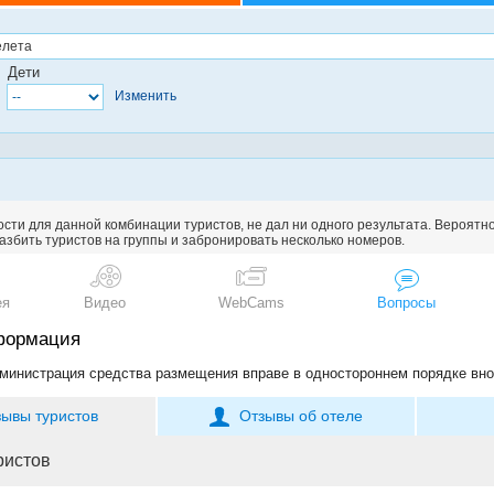
Дети
Изменить
сти для данной комбинации туристов, не дал ни одного результата. Вероятн
збить туристов на группы и забронировать несколько номеров.
ея
Видео
WebCams
Вопросы
формация
министрация средства размещения вправе в одностороннем порядке вно
зывы туристов
Отзывы об отеле
ристов