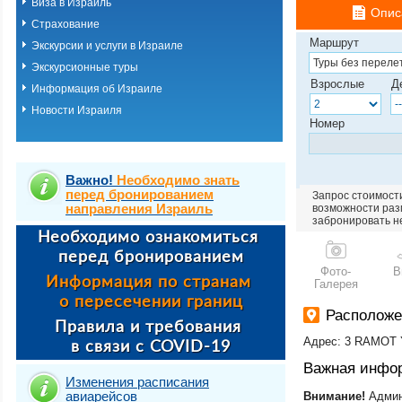
Виза в Израиль
Опис
Страхование
Маршрут
Экскурсии и услуги в Израиле
Экскурсионные туры
Взрослые
Д
Информация об Израиле
Новости Израиля
Номер
Важно!
Необходимо знать
перед бронированием
Запрос стоимости
направления Израиль
возможности разм
забронировать н
Фото-
В
Галерея
Расположе
Адрес: 3 RAMOT
Важная инфо
Изменения расписания
авиарейсов
Внимание!
Админ