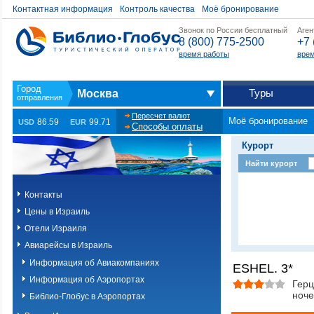
Контактная информация
Контроль качества
Моё бронирование
Звонок по России бесплатный
Аген
8 (800) 775-2500
+7 
время работы
врем
Туры
Москва
Пересчет валют
Моё бронирование
86.59
99.71
USD
EUR
Способы оплаты
Курорт
Найти курорт
Контакты
Цены в Израиль
Отели Израиля
Авиарейсы в Израиль
Информация об Авиакомпаниях
ESHEL. 3*
Информация об Аэропортах
Герц
ноче
Библио-Глобус в Аэропортах