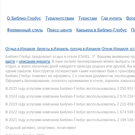
О Библио-Глобус
Турагентствам
Туристам
Где купить
Воп
Фирменный стиль
Пресс-центр
Карьера в Библио-Глобус
П
Отдых в Израиле, билеты в Израиль, погода в Израиле
Отели Израиля, от
Библио-Глобус предлагает отдых в отеле ESHEL. 3*. Вашему вниманию п
карте
и
описание курорта
. В окне онлайн бронирования можно выбрать ти
отдых, а через несколько дней ожидаете приезда родных или друзей, Вы
одним заказом. Конструктор путешествия также напомнит Вам о трансфере 
Библио-Глобус поможет её оформить. Со списком документов, необходи
Оформить бронирование, оплатить проживание в отеле, заранее заказать
В 2025 году услугами компании Библио-Глобус воспользовались 3 050 951 
В 2024 году услугами компании Библио-Глобус воспользовались 2 576 234 
В 2023 году услугами компании Библио-Глобус воспользовались 2 210 458 
В 2022 году услугами компании Библио-Глобус воспользовались 1 674 506 
В 2021 году услугами компании Библио-Глобус воспользовались 2 199 140 
Отдыхай активно, спортивно, позитивно!