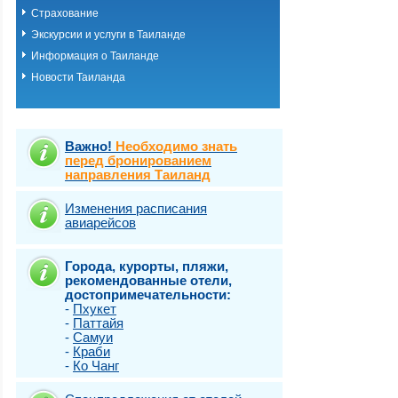
Страхование
Экскурсии и услуги в Таиланде
Информация о Таиланде
Новости Таиланда
Важно!
Необходимо знать
перед бронированием
направления Таиланд
Изменения расписания
авиарейсов
Города, курорты, пляжи,
рекомендованные отели,
достопримечательности:
-
Пхукет
-
Паттайя
-
Самуи
-
Краби
-
Ко Чанг