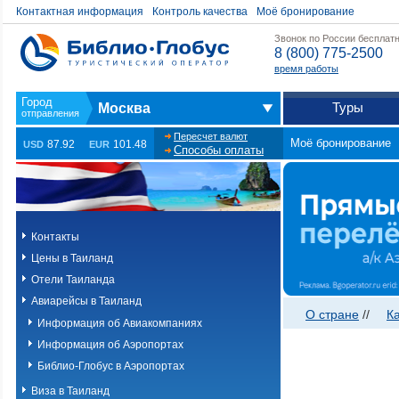
Контактная информация
Контроль качества
Моё бронирование
Звонок по России бесплат
8 (800) 775-2500
время работы
Туры
Москва
Пересчет валют
Моё бронирование
87.92
101.48
USD
EUR
Способы оплаты
Контакты
Цены в Таиланд
Отели Таиланда
Авиарейсы в Таиланд
О стране
//
К
Информация об Авиакомпаниях
Информация об Аэропортах
Библио-Глобус в Аэропортах
Виза в Таиланд