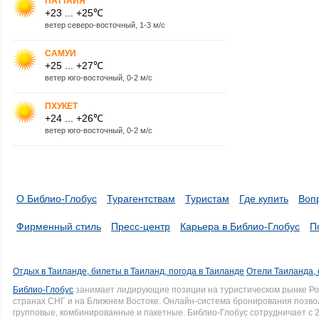
ПАТТАЙЯ
+23 ... +25℃
ветер северо-восточный, 1-3 м/с
САМУИ
+25 ... +27℃
ветер юго-восточный, 0-2 м/с
ПХУКЕТ
+24 ... +26℃
ветер юго-восточный, 0-2 м/с
О Библио-Глобус
Турагентствам
Туристам
Где купить
Воп
Фирменный стиль
Пресс-центр
Карьера в Библио-Глобус
П
Отдых в Таиланде, билеты в Таиланд, погода в Таиланде
Отели Таиланда, 
Библио-Глобус
занимает лидирующие позиции на туристическом рынке Рос
странах СНГ и на Ближнем Востоке. Онлайн-система бронирования позво
групповые, комбинированные и пакетные. Библио-Глобус сотрудничает с 