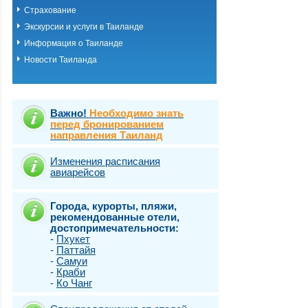
Страхование
Экскурсии и услуги в Таиланде
Информация о Таиланде
Новости Таиланда
Важно!
Необходимо знать
перед бронированием
направления Таиланд
Изменения расписания
авиарейсов
Города, курорты, пляжи,
рекомендованные отели,
достопримечательности:
-
Пхукет
-
Паттайя
-
Самуи
-
Краби
-
Ко Чанг