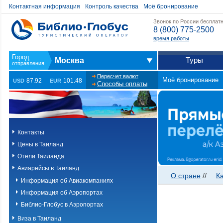
Контактная информация
Контроль качества
Моё бронирование
Звонок по России бесплат
8 (800) 775-2500
время работы
Туры
Москва
Пересчет валют
Моё бронирование
87.92
101.48
USD
EUR
Способы оплаты
Контакты
Цены в Таиланд
Отели Таиланда
Авиарейсы в Таиланд
О стране
//
К
Информация об Авиакомпаниях
Информация об Аэропортах
Библио-Глобус в Аэропортах
Виза в Таиланд