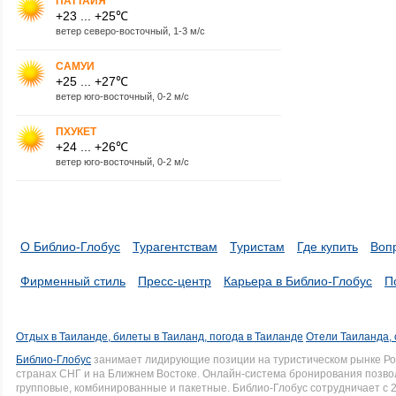
ПАТТАЙЯ
+23 ... +25℃
ветер северо-восточный, 1-3 м/с
САМУИ
+25 ... +27℃
ветер юго-восточный, 0-2 м/с
ПХУКЕТ
+24 ... +26℃
ветер юго-восточный, 0-2 м/с
О Библио-Глобус
Турагентствам
Туристам
Где купить
Воп
Фирменный стиль
Пресс-центр
Карьера в Библио-Глобус
П
Отдых в Таиланде, билеты в Таиланд, погода в Таиланде
Отели Таиланда, 
Библио-Глобус
занимает лидирующие позиции на туристическом рынке Рос
странах СНГ и на Ближнем Востоке. Онлайн-система бронирования позво
групповые, комбинированные и пакетные. Библио-Глобус сотрудничает с 