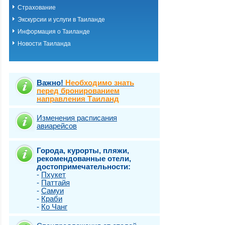
Страхование
Экскурсии и услуги в Таиланде
Информация о Таиланде
Новости Таиланда
Важно!
Необходимо знать
перед бронированием
направления Таиланд
Изменения расписания
авиарейсов
Города, курорты, пляжи,
рекомендованные отели,
достопримечательности:
-
Пхукет
-
Паттайя
-
Самуи
-
Краби
-
Ко Чанг