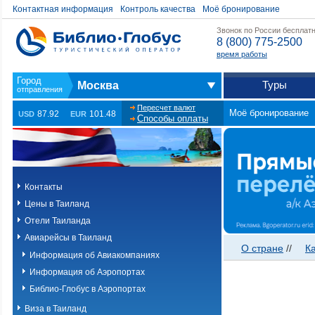
Контактная информация
Контроль качества
Моё бронирование
Звонок по России бесплат
8 (800) 775-2500
время работы
Туры
Москва
Пересчет валют
Моё бронирование
87.92
101.48
USD
EUR
Способы оплаты
Контакты
Цены в Таиланд
Отели Таиланда
Авиарейсы в Таиланд
О стране
//
К
Информация об Авиакомпаниях
Информация об Аэропортах
Библио-Глобус в Аэропортах
Виза в Таиланд