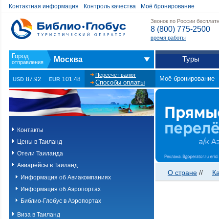
Контактная информация
Контроль качества
Моё бронирование
Звонок по России бесплат
8 (800) 775-2500
время работы
Туры
Москва
Пересчет валют
Моё бронирование
87.92
101.48
USD
EUR
Способы оплаты
Контакты
Цены в Таиланд
Отели Таиланда
Авиарейсы в Таиланд
О стране
//
К
Информация об Авиакомпаниях
Информация об Аэропортах
Библио-Глобус в Аэропортах
Виза в Таиланд