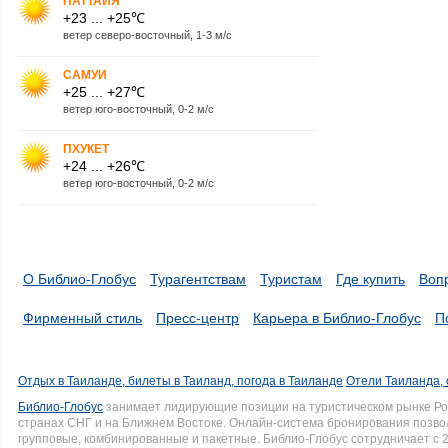
ПАТТАЙЯ
+23 ... +25℃
ветер северо-восточный, 1-3 м/с
САМУИ
+25 ... +27℃
ветер юго-восточный, 0-2 м/с
ПХУКЕТ
+24 ... +26℃
ветер юго-восточный, 0-2 м/с
О Библио-Глобус
Турагентствам
Туристам
Где купить
Воп
Фирменный стиль
Пресс-центр
Карьера в Библио-Глобус
П
Отдых в Таиланде, билеты в Таиланд, погода в Таиланде
Отели Таиланда, 
Библио-Глобус
занимает лидирующие позиции на туристическом рынке Рос
странах СНГ и на Ближнем Востоке. Онлайн-система бронирования позво
групповые, комбинированные и пакетные. Библио-Глобус сотрудничает с 