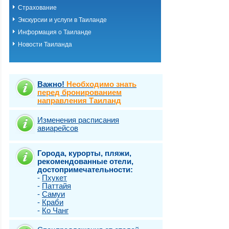
Страхование
Экскурсии и услуги в Таиланде
Информация о Таиланде
Новости Таиланда
Важно!
Необходимо знать
перед бронированием
направления Таиланд
Изменения расписания
авиарейсов
Города, курорты, пляжи,
рекомендованные отели,
достопримечательности:
-
Пхукет
-
Паттайя
-
Самуи
-
Краби
-
Ко Чанг