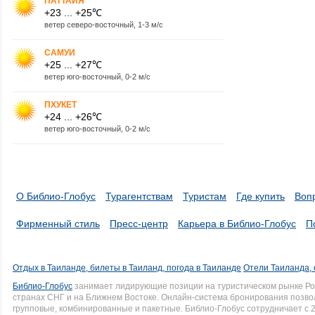
ПАТТАЙЯ
+23 ... +25℃
ветер северо-восточный, 1-3 м/с
САМУИ
+25 ... +27℃
ветер юго-восточный, 0-2 м/с
ПХУКЕТ
+24 ... +26℃
ветер юго-восточный, 0-2 м/с
О Библио-Глобус
Турагентствам
Туристам
Где купить
Воп
Фирменный стиль
Пресс-центр
Карьера в Библио-Глобус
П
Отдых в Таиланде, билеты в Таиланд, погода в Таиланде
Отели Таиланда, 
Библио-Глобус
занимает лидирующие позиции на туристическом рынке Рос
странах СНГ и на Ближнем Востоке. Онлайн-система бронирования позво
групповые, комбинированные и пакетные. Библио-Глобус сотрудничает с 