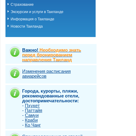
Страхование
Экскурсии и услуги в Таиланде
Информация о Таиланде
Новости Таиланда
Важно!
Необходимо знать
перед бронированием
направления Таиланд
Изменения расписания
авиарейсов
Города, курорты, пляжи,
рекомендованные отели,
достопримечательности:
-
Пхукет
-
Паттайя
-
Самуи
-
Краби
-
Ко Чанг