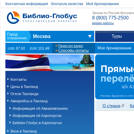
Контактная информация
Контроль качества
Моё бронирование
Звонок по России бесплат
8 (800) 775-2500
время работы
Туры
Москва
Пересчет валют
Моё бронирование
87.92
101.48
USD
EUR
Способы оплаты
Контакты
Цены в Таиланд
Отели Таиланда
Авиарейсы в Таиланд
О стране
//
К
Информация об Авиакомпаниях
Информация об Аэропортах
Библио-Глобус в Аэропортах
Виза в Таиланд