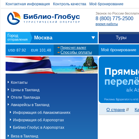
Контактная информация
Контроль качества
Моё бронирование
Звонок по России бесплат
8 (800) 775-2500
время работы
Туры
Москва
Пересчет валют
Моё бронирование
87.92
101.48
USD
EUR
Способы оплаты
Контакты
Цены в Таиланд
Отели Таиланда
Авиарейсы в Таиланд
О стране
//
К
Информация об Авиакомпаниях
Информация об Аэропортах
Библио-Глобус в Аэропортах
Виза в Таиланд