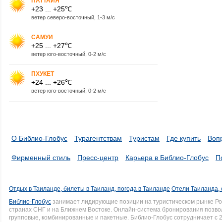
ПАТТАЙЯ
+23 ... +25℃
ветер северо-восточный, 1-3 м/с
САМУИ
+25 ... +27℃
ветер юго-восточный, 0-2 м/с
ПХУКЕТ
+24 ... +26℃
ветер юго-восточный, 0-2 м/с
О Библио-Глобус
Турагентствам
Туристам
Где купить
Воп
Фирменный стиль
Пресс-центр
Карьера в Библио-Глобус
П
Отдых в Таиланде, билеты в Таиланд, погода в Таиланде
Отели Таиланда, 
Библио-Глобус
занимает лидирующие позиции на туристическом рынке Рос
странах СНГ и на Ближнем Востоке. Онлайн-система бронирования позво
групповые, комбинированные и пакетные. Библио-Глобус сотрудничает с 