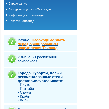
Страхование
Экскурсии и услуги в Таиланде
Информация о Таиланде
Новости Таиланда
Важно!
Необходимо знать
перед бронированием
направления Таиланд
Изменения расписания
авиарейсов
Города, курорты, пляжи,
рекомендованные отели,
достопримечательности:
-
Пхукет
-
Паттайя
-
Самуи
-
Краби
-
Ко Чанг