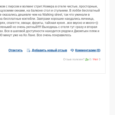
м с пирсом и волкинг стрит.Номера в отеле чистые, просторные,
узскими окнами, на балконе стол и стульчики. В лобби бесплатный
оказались дешевле чем на Walking street, так что ужинали в
 на бесплатные коктейли. Завтраки хорошие наедались яичница,
ях, спагетти, овощи, фрукты, тайская кухня...все вкусно и много=))
ленький но очень уютный!!!!! Выходишь с отеля тут сразу и вторая
ках. Все в шаговой доступности находится рядом и Джомтьен пляж и
30 минут уже на Ко Лане. Все очень понравилось
Ответить
Добавить новый отзыв
Комментарии (
0
)
Отзыв полезен?
Да
0
/
Нет
0