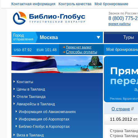
Контактная информация
Контроль качества
Моё бронирование
Звонок по России
8 (800) 775-
время работы
Туры
Москва
Пересчет валют
Моё бронирован
87.92
101.48
USD
EUR
Способы оплаты
Контакты
Цены в Таиланд
Отели Таиланда
Авиарейсы в Таиланд
О стране
//
Информация об Авиакомпаниях
11.05.2012
Информация об Аэропортах
07
Библио-Глобус в Аэропортах
Страна Таиланд,
Виза в Таиланд
Страна Таиланд,