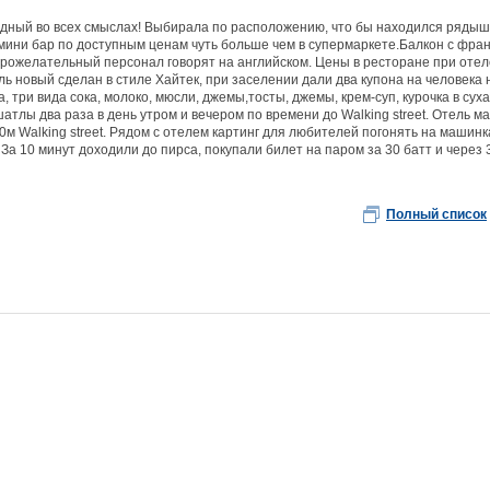
дный во всех смыслах! Выбирала по расположению, что бы находился рядышко
мини бар по доступным ценам чуть больше чем в супермаркете.Балкон с франц
брожелательный персонал говорят на английском. Цены в ресторане при отеле 
ль новый сделан в стиле Хайтек, при заселении дали два купона на человека
а, три вида сока, молоко, мюсли, джемы,тосты, джемы, крем-суп, курочка в сухар
атлы два раза в день утром и вечером по времени до Walking street. Отель ма
00м Walking street. Рядом с отелем картинг для любителей погонять на машин
За 10 минут доходили до пирса, покупали билет на паром за 30 батт и через 
Полный список