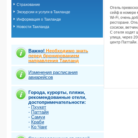
Страхование
Отель превосхо
Экскурсии и услуги в Таиланде
сейф в номере 
Wi-Fi, очень до
Информация о Таиланде
ресторане. Оте
Новости Таиланда
сосиски, ветчин
С отеля ходят ш
улица, через 2
центр Паттайи. 
Важно!
Необходимо знать
перед бронированием
направления Таиланд
Изменения расписания
авиарейсов
Города, курорты, пляжи,
рекомендованные отели,
достопримечательности:
-
Пхукет
-
Паттайя
-
Самуи
-
Краби
-
Ко Чанг