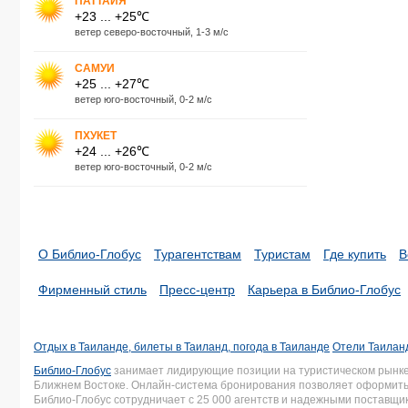
ПАТТАЙЯ
+23 ... +25℃
ветер северо-восточный, 1-3 м/с
САМУИ
+25 ... +27℃
ветер юго-восточный, 0-2 м/с
ПХУКЕТ
+24 ... +26℃
ветер юго-восточный, 0-2 м/с
О Библио-Глобус
Турагентствам
Туристам
Где купить
В
Фирменный стиль
Пресс-центр
Карьера в Библио-Глобус
Отдых в Таиланде, билеты в Таиланд, погода в Таиланде
Отели Таиланд
Библио-Глобус
занимает лидирующие позиции на туристическом рынке 
Ближнем Востоке. Онлайн-система бронирования позволяет оформить 
Библио-Глобус сотрудничает с 25 000 агентств и надежными поставщ