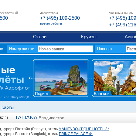
 бесплатный
Агентствам
Частным лицам
2500
+7 (495) 109-2500
+7 (495) 10
время работы
+7 (499) 21
Отели
Круизы
Авиа
ие
Номер заявки
Паспорт
Карты
TATIANA
Владивосток
:57:21
 курорт Паттайя (Pattaya), отель
MANITA BOUTIQUE HOTEL 3*
 курорт Бангкок (Bangkok), отель
PRINCE PALACE 4*