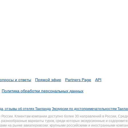
опросы и ответы
Прямой эфир
Partners Page
API
Политика обработки персональных данных
а, отзывы об отелях Таиланда
Экскурсии по достопримечательностям Таила
России. Клиентам компании доступно более 30 направлений в России, Среди
разнообразные варианты туров, среди которых экскурсионные и оздоровите
иками на рынке авиаперевозки: крупными российскими и иностранными комп